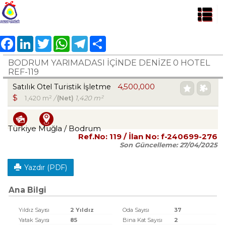
Facebook
LinkedIn
Twitter
WhatsApp
Telegram
Share
BODRUM YARIMADASI İÇİNDE DENİZE 0 HOTEL
REF-119
4,500,000
Satılık Otel Turistik İşletme
$
1,420 m²
/
(Net)
1,420 m²
Türkiye Muğla / Bodrum
Ref.No:
119
/ İlan No:
f-240699-276
Son Güncelleme:
27/04/2025
Yazdır (PDF)
Ana Bilgi
Yıldız Sayısı
2 Yıldız
Oda Sayısı
37
Yatak Sayısı
85
Bina Kat Sayısı
2