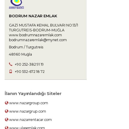
BODRUM NAZAR EMLAK
GAZİ MUSTAFA KEMAL BULVARI NO:13/1
TURGUTREİS-BODRUM-MUĞLA
www.bodrumnazaremlak.com
bodrumnazaremlak@mynet.com
Bodrum / Turgutreis
48960 Muğla
+90 252-382 91 19
+90 532-672 18 72
İlanın Yayınlandığı Siteler
www.nazargroup.com
www.nazargrup.com
www.nazarrentacar.com
www.ulasemlak.com