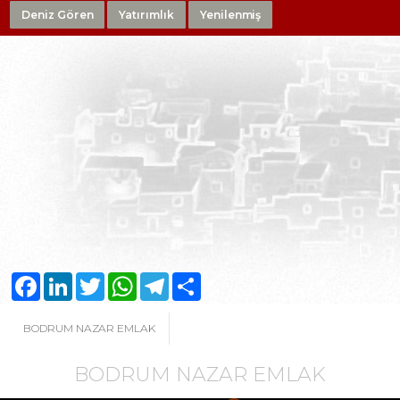
Deniz Gören
Yatırımlık
Yenilenmiş
Facebook
LinkedIn
Twitter
WhatsApp
Telegram
Share
BODRUM NAZAR EMLAK
BODRUM NAZAR EMLAK