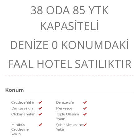
38 ODA 85 YTK
KAPASİTELİ
DENİZE 0 KONUMDAKİ
FAAL HOTEL SATILIKTIR
Konum
Caddeye Yakin
Denize sıfır
Denize yakin
Merkezde
Otobana Yakın
Toplu Ulaşıma
Yakın
Minibüs
Şehir Merkezine
Caddesine
Yakın
Yakin