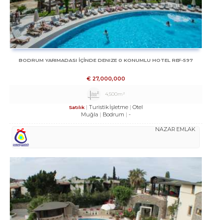
BODRUM YARIMADASI IÇINDE DENIZE 0 KONUMLU HOTEL REF-597
€
27,000,000
4,500m²
Turistik İşletme
Otel
Satılık
Muğla
Bodrum
-
NAZAR EMLAK