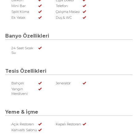
Balkon
Eşya Dolabı
Mini Bar
Telefon
Split Klima
Çalışma Masası
Ek Yatak
Duş & WC
Banyo Özellikleri
24 Saat Sıcak
Su
Tesis Özellikleri
Bahçeli
Jeneratör
Yangın
Merdiveni
Yeme & İçme
Açık Restoran
Kapalı Restoran
Kahvaltı Salonu