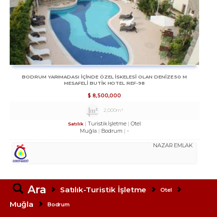
BODRUM YARIMADASI IÇINDE ÖZEL ISKELESI OLAN DENIZE 50 M
MESAFELI BUTIK HOTEL REF-98
$
8,500,000
2,000m²
Turistik İşletme
Otel
Satılık
Muğla
Bodrum
-
NAZAR EMLAK
Ara
Satılık-Turistik İşletme
Otel
Muğla
Bodrum