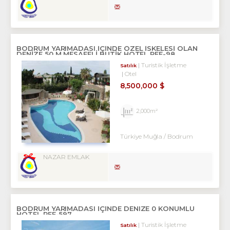
BODRUM YARIMADASI IÇINDE ÖZEL ISKELESI OLAN
DENIZE 50 M MESAFELI BUTIK HOTEL REF-98
Turistik İşletme
Satılık
Otel
8,500,000 $
2,000m²
Türkiye Muğla / Bodrum
NAZAR EMLAK
BODRUM YARIMADASI IÇINDE DENIZE 0 KONUMLU
HOTEL REF-597
Turistik İşletme
Satılık