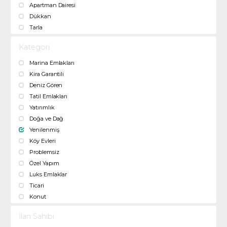
Apartman Dairesi
Dükkan
Tarla
Kategori
Marina Emlakları
Kira Garantili
Deniz Gören
Tatil Emlakları
Yatırımlık
Doğa ve Dağ
Yenilenmiş
Köy Evleri
Problemsiz
Özel Yapım
Luks Emlaklar
Ticari
Konut
İlan Sahibi