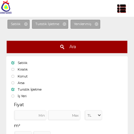
Satılık
Turistik İşletme
Yenilenmiş
Ara
Satılık
Kiralık
Konut
Arsa
Turistik İşletme
İş Yeri
Fiyat
m²