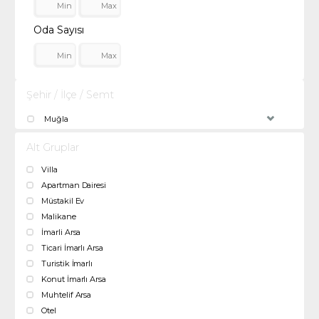
Oda Sayısı
Şehir / İlçe / Semt
Muğla
Alt Gruplar
Villa
Apartman Dairesi
Müstakil Ev
Malikane
İmarli Arsa
Ticari İmarlı Arsa
Turistik İmarlı
Konut İmarlı Arsa
Muhtelif Arsa
Otel