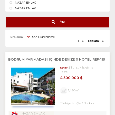
NAZAR EMLAK
NAZAR EMLAK
Ara
Sıralama:
Son Güncelleme
1 - 3
Toplam:
3
BODRUM YARIMADASI İÇİNDE DENİZE 0 HOTEL REF-119
Turistik İşletme
Satılık
Otel
4,500,000 $
1,420m²
Türkiye Muğla / Bodrum
NAZAR EMLAK