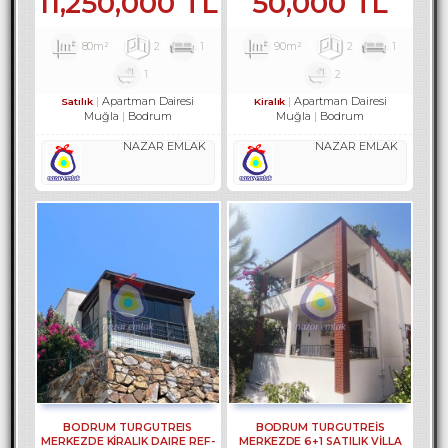
11,250,000 TL
50,000 TL
80m²
2
1
90m²
2
1
1
2
Apartman Dairesi
Apartman Dairesi
Satılık
Kiralık
Muğla
Bodrum
Muğla
Bodrum
NAZAR EMLAK
NAZAR EMLAK
BODRUM TURGUTREIS
BODRUM TURGUTREİS
MERKEZDE KİRALIK DAIRE REF-
MERKEZDE 6+1 SATILIK VİLLA