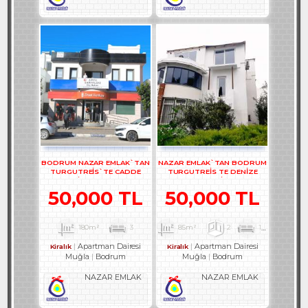
BODRUM NAZAR EMLAK`TAN
NAZAR EMLAK`TAN BODRUM
TURGUTREİS`TE CADDE
TURGUTREİS TE DENİZE
ÜZERİ ARKA TERASLI
YAKIN EŞYALI KİRALIK 2+1
DUBLEKS BÜRO REF-1357
DAİRE REF-3097
50,000 TL
50,000 TL
180m²
3
85m²
2
1
1
Apartman Dairesi
Apartman Dairesi
Kiralık
Kiralık
Muğla
Bodrum
Muğla
Bodrum
NAZAR EMLAK
NAZAR EMLAK