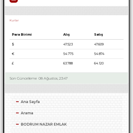
Kurlar
Para Birimi
Alış
Satış
$
47.523
47.609
€
54.775
54.874
£
63.788
64.120
Son Güncelleme
08 Ağustos, 23:47
Ana Sayfa
Arama
BODRUM NAZAR EMLAK