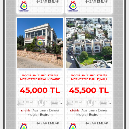
NAZAR EMLAK
NAZAR EMLAK
BODRUM TURGUTREIS
BODRUM TURGUTREİS
MERKEZDE KİRALIK DAIRE
MERKEZDE FULL EŞYALI
REF-3300-1
BAHÇE KATI 2+1 DAİRE - REF-
3141-1
45,000 TL
45,500 TL
85m²
2
1
1
85m²
2
1
1
Apartman Dairesi
Apartman Dairesi
Kiralık
Kiralık
Muğla
Bodrum
Muğla
Bodrum
NAZAR EMLAK
NAZAR EMLAK