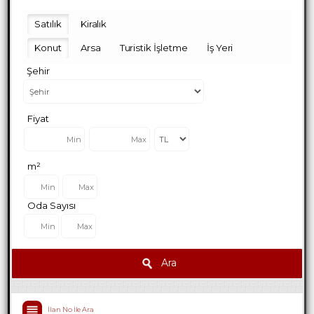
Satılık
Kiralık
Konut
Arsa
Turistik İşletme
İş Yeri
Şehir
Fiyat
m²
Oda Sayısı
Ara
İlan No İle Ara