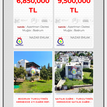
6,850,000
9,500,000
TL
TL
80m²
2
1
1
87m²
2
1
1
Apartman Dairesi
Apartman Dairesi
Satılık
Satılık
Muğla
Bodrum
Muğla
Bodrum
NAZAR EMLAK
NAZAR EMLAK
BODRUM TURGUTREİS
SATILIK DAİRE - TURGUTREİS
MERKEZDE 2+1 DAİRE REF-
MERKEZDE SATILIK DAİRE -
3302
REF- 2373