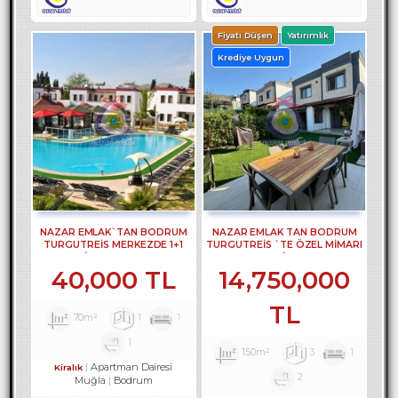
Fiyatı Düşen
Yatırımlık
Krediye Uygun
NAZAR EMLAK`TAN BODRUM
NAZAR EMLAK TAN BODRUM
TURGUTREİS MERKEZDE 1+1
TURGUTREİS `TE ÖZEL MİMARI
DAİRE REF--3308.
TASARIM 3 +1 VİLLA REF-3299 ...
40,000 TL
14,750,000
TL
70m²
1
1
1
150m²
3
1
Apartman Dairesi
Kiralık
2
Muğla
Bodrum