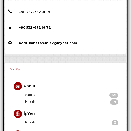
+90 252-382 91 19
+90 532-672 18 72
bodrumnazaremlak@mynet.com
Portföy
Konut
Satılık
69
Kiralık
18
İş Yeri
Kiralık
3