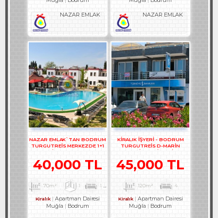
Muğla
Bodrum
Muğla
Bodrum
NAZAR EMLAK
NAZAR EMLAK
NAZAR EMLAK`TAN BODRUM
KİRALIK İŞYERİ - BODRUM
TURGUTREİS MERKEZDE 1+1
TURGUTREİS D-MARİN
DAİRE REF--3308.
KARŞISI KİRALIK İŞYERİ REF-
3131
40,000 TL
45,000 TL
70m²
1
1
1
120m²
4
Apartman Dairesi
Apartman Dairesi
Kiralık
Kiralık
Muğla
Bodrum
Muğla
Bodrum