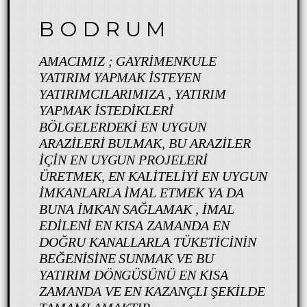
B O D R U M
AMACIMIZ ; GAYRIMENKULE
YATIRIM YAPMAK ISTEYEN
YATIRIMCILARIMIZA , YATIRIM
YAPMAK ISTEDIKLERI
BÖLGELERDEKI EN UYGUN
ARAZILERI BULMAK, BU ARAZILER
IÇIN EN UYGUN PROJELERI
ÜRETMEK, EN KALITELIYI EN UYGUN
IMKANLARLA IMAL ETMEK YA DA
BUNA IMKAN SAĞLAMAK , IMAL
EDILENI EN KISA ZAMANDA EN
DOĞRU KANALLARLA TÜKETICININ
BEĞENISINE SUNMAK VE BU
YATIRIM DÖNGÜSÜNÜ EN KISA
ZAMANDA VE EN KAZANÇLI ŞEKILDE