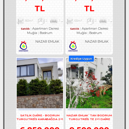
TL
TL
80m²
2
1
1
65m²
2
1
2
Apartman Dairesi
Apartman Dairesi
Satılık
Satılık
Muğla
Bodrum
Muğla
Bodrum
NAZAR EMLAK
NAZAR EMLAK
Krediye Uygun
SATILIK DAİRE - BODRUM
NAZAR EMLAK`TAN BODRUM
TURGUTREİS KARABAĞDA 2+1
TURGUTREİS TE 2+1 DAİRE
DAİRE - REF- 3178
REF-2928