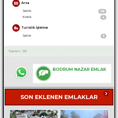
Arsa
Satılık
28
Kiralık
4
Turistik İşletme
Satılık
3
Toplam : 125
BODRUM NAZAR EMLAK
SON EKLENEN EMLAKLAR