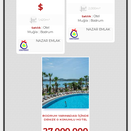
$
2,000m²
Otel
Satılık
1,420m²
Muğla
Bodrum
Otel
Satılık
NAZAR EMLAK
Muğla
Bodrum
NAZAR EMLAK
BODRUM YARIMADASI IÇINDE
DENIZE 0 KONUMLU HOTEL
REF-597
27,000,000