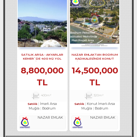
SATILIK ARSA - AKYARLAR
NAZAR EMLAKTAN BODRUM
KEMER`DE 400 M2 YOL
KADIKALESINDE KONUT
CEPHELİ ARSA REF-2157
IMARLI ARSA REF-1353
8,800,000
14,500,000
TL
TL
400m²
320m²
İmarli Arsa
Konut İmarlı Arsa
Satılık
Satılık
Muğla
Bodrum
Muğla
Bodrum
NAZAR EMLAK
NAZAR EMLAK