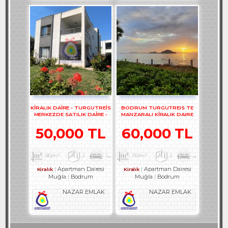
KİRALIK DAİRE - TURGUTREİS
BODRUM TURGUTREIS TE
MERKEZDE SATILIK DAİRE -
MANZARALI KİRALIK DAIRE
REF- 2373-1
REF-2524
50,000 TL
60,000 TL
90m²
2
1
2
110m²
2
1
3
Apartman Dairesi
Apartman Dairesi
Kiralık
Kiralık
Muğla
Bodrum
Muğla
Bodrum
NAZAR EMLAK
NAZAR EMLAK