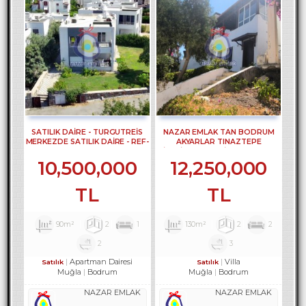
SATILIK DAİRE - TURGUTREİS
NAZAR EMLAK TAN BODRUM
MERKEZDE SATILIK DAİRE - REF-
AKYARLAR TINAZTEPE
2373
SİTESİNDE 2 +2 VİLLA REF-3307
10,500,000
12,250,000
TL
TL
90m²
2
1
130m²
2
2
2
3
Apartman Dairesi
Villa
Satılık
Satılık
Muğla
Bodrum
Muğla
Bodrum
NAZAR EMLAK
NAZAR EMLAK