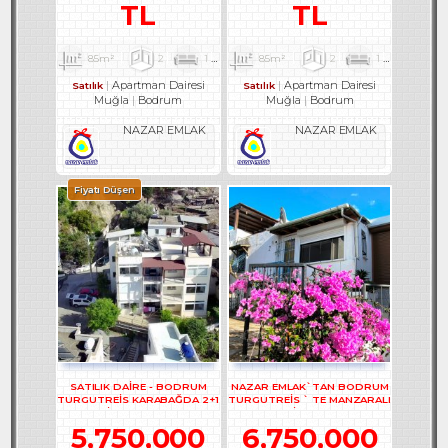
TL
TL
85m²
2
1
1
85m²
2
1
1
Apartman Dairesi
Apartman Dairesi
Satılık
Satılık
Muğla
Bodrum
Muğla
Bodrum
NAZAR EMLAK
NAZAR EMLAK
Fiyatı Düşen
SATILIK DAİRE - BODRUM
NAZAR EMLAK`TAN BODRUM
TURGUTREİS KARABAĞDA 2+1
TURGUTREİS ` TE MANZARALI
DAİRE - REF- 3167
2+1 DAİRE REF-2749
5,750,000
6,750,000