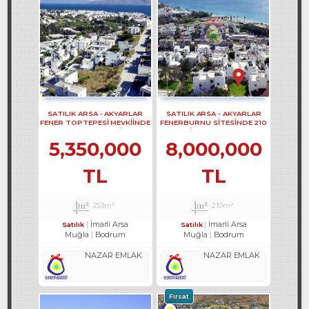
SATILIK ARSA - AKYARLAR
SATILIK ARSA - AKYARLAR
FENER TOPTEPESİ MEVKİİNDE
FENERBURNU SİTESİNDE 210
253 M2 YOL CEPHELİ ARSA
M2 İ ARSA REF-3249
REF-3215
5,350,000
8,000,000
TL
TL
253m²
210m²
İmarli Arsa
İmarli Arsa
Satılık
Satılık
Muğla
Bodrum
Muğla
Bodrum
NAZAR EMLAK
NAZAR EMLAK
Fırsat