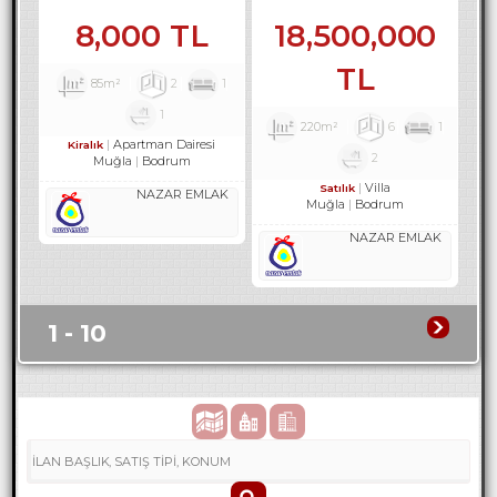
3301
REF-3303
8,000 TL
18,500,000
TL
85m²
2
1
1
220m²
6
1
Apartman Dairesi
Kiralık
2
Muğla
Bodrum
Villa
Satılık
NAZAR EMLAK
Muğla
Bodrum
NAZAR EMLAK
1 - 10