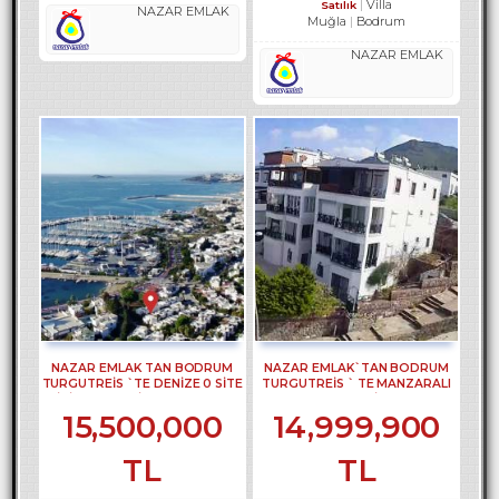
Villa
Satılık
NAZAR EMLAK
Muğla
Bodrum
NAZAR EMLAK
NAZAR EMLAK TAN BODRUM
NAZAR EMLAK`TAN BODRUM
TURGUTREİS `TE DENİZE 0 SİTE
TURGUTREİS ` TE MANZARALI
İÇİNDE 3 +1 VİLLA REF-3099
BAHÇE DUBLEKSİ REF-2630
15,500,000
14,999,900
TL
TL