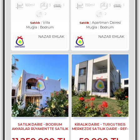
160m²
3
1
150m²
3
1
2
2
Villa
Apartman Dairesi
Satılık
Satılık
Muğla
Bodrum
Muğla
Bodrum
NAZAR EMLAK
NAZAR EMLAK
SATILIK DAİRE - BODRUM
KİRALIK DAİRE - TURGUTREİS
AKYARLAR RÜYAKENTTE SATILIK
MERKEZDE SATILIK DAİRE - REF-
DAİRE REF-2490
2373-1