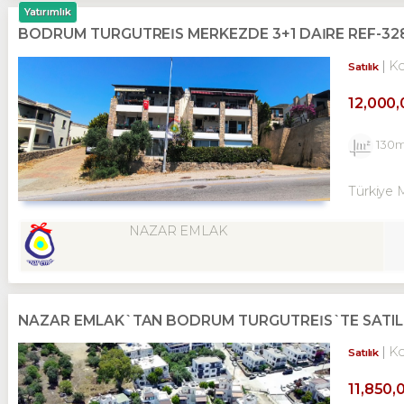
Yatırımlık
BODRUM TURGUTREİS MERKEZDE 3+1 DAİRE REF-32
K
Satılık
12,000
130
Türkiye 
NAZAR EMLAK
NAZAR EMLAK`TAN BODRUM TURGUTREİS`TE SATILI
K
Satılık
11,850,