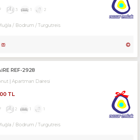
²
3
1
2
Muğla / Bodrum
/ Turgutreis
İRE REF-2928
onut
Apartman Dairesi
000 TL
²
2
1
1
Muğla / Bodrum
/ Turgutreis