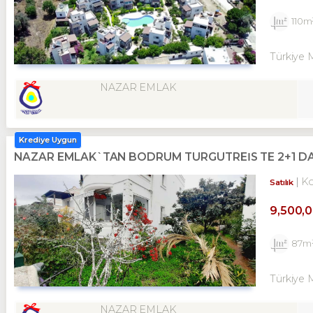
110m
Türkiye 
NAZAR EMLAK
Krediye Uygun
NAZAR EMLAK`TAN BODRUM TURGUTREİS TE 2+1 DA
K
Satılık
9,500,
87m
Türkiye 
NAZAR EMLAK