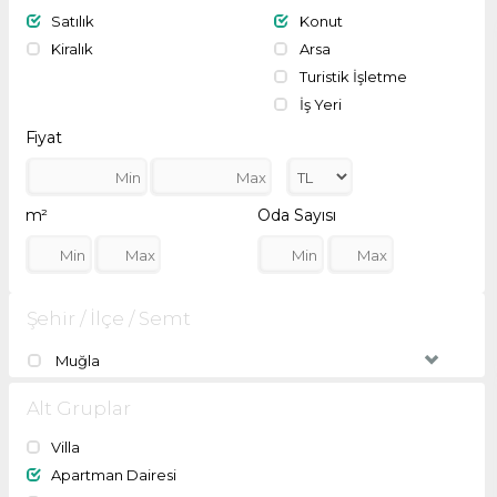
Satılık
Konut
Kiralık
Arsa
Turistik İşletme
İş Yeri
Fiyat
m²
Oda Sayısı
Şehir / İlçe / Semt
Muğla
Alt Gruplar
Villa
Apartman Dairesi