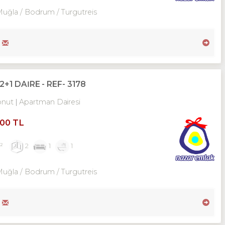
Muğla / Bodrum
/ Turgutreis
1 DAİRE - REF- 3178
onut
Apartman Dairesi
000 TL
²
2
1
1
Muğla / Bodrum
/ Turgutreis