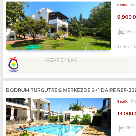
K
Satılık
9,900,
90m
Türkiye 
NAZAR EMLAK
BODRUM TURGUTREİS MERKEZDE 2+1 DAİRE REF-32
K
Satılık
13,000
110m