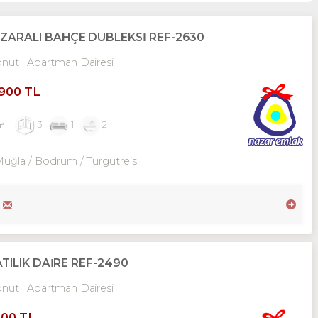
ARALI BAHÇE DUBLEKSİ REF-2630
onut
Apartman Dairesi
,900 TL
m²
3
1
2
Muğla / Bodrum
/ Turgutreis
TILIK DAİRE REF-2490
onut
Apartman Dairesi
000 TL