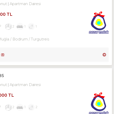
onut
Apartman Dairesi
000 TL
²
2
1
1
Muğla / Bodrum
/ Turgutreis
85
onut
Apartman Dairesi
,000 TL
²
2
1
2