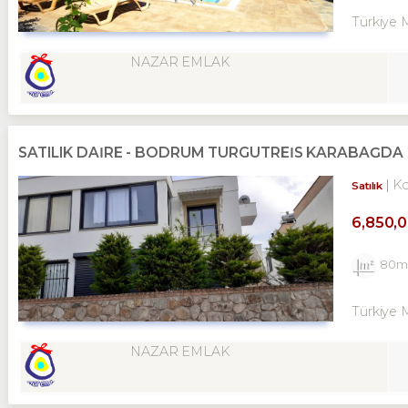
Türkiye 
NAZAR EMLAK
SATILIK DAİRE - BODRUM TURGUTREİS KARABAĞDA 2+
K
Satılık
6,850,
80m
Türkiye 
NAZAR EMLAK