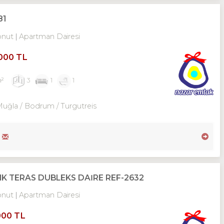
81
onut
Apartman Dairesi
,000 TL
m²
3
1
1
Muğla / Bodrum
/ Turgutreis
K TERAS DUBLEKS DAİRE REF-2632
onut
Apartman Dairesi
000 TL