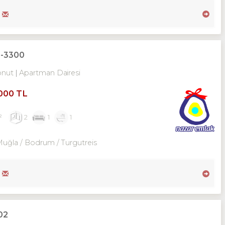
F-3300
onut
Apartman Dairesi
,000 TL
²
2
1
1
Muğla / Bodrum
/ Turgutreis
02