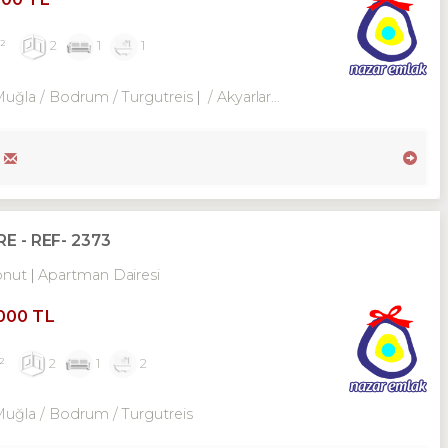
²
2
1
1
Muğla / Bodrum
/ Turgutreis
/ Akyarlar Mah.
E - REF- 2373
onut
Apartman Dairesi
,000 TL
²
2
1
2
Muğla / Bodrum
/ Turgutreis