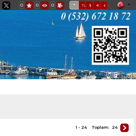
0
0
0
*
TL
$
€
£
1 - 24
Toplam:
24