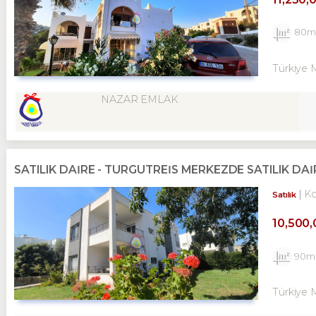
80m
Türkiye 
NAZAR EMLAK
SATILIK DAİRE - TURGUTREİS MERKEZDE SATILIK DAİR
K
Satılık
10,500
90m
Türkiye 