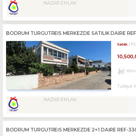
NAZAR EMLAK
BODRUM TURGUTREIS MERKEZDE SATILIK DAIRE RE
K
Satılık
10,500
85m
Türkiye 
NAZAR EMLAK
BODRUM TURGUTREİS MERKEZDE 2+1 DAİRE REF-33