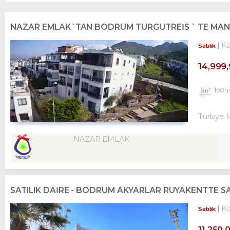
NAZAR EMLAK`TAN BODRUM TURGUTREİS ` TE MANZ
K
Satılık
14,999
150
Türkiye 
NAZAR EMLAK
SATILIK DAİRE - BODRUM AKYARLAR RÜYAKENTTE SA
K
Satılık
11,250,