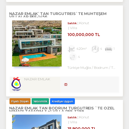
NAZAR EMLAK`TAN TURGUTREİS`TE MUHTEŞEM
VİLLALAR REF-1456
Konut
Satılık
Villa
100,000,000 TL
420m²
4
1
4
Türkiye Muğla / Bodrum
/ Turgutreis
NAZAR EMLAK
Fiyatı Düşen
Yatırımlık
Krediye Uygun
NAZAR EMLAK TAN BODRUM TURGUTREİS `TE ÖZEL
MİMARI TASARIM 3 +1 VİLLA REF-3299 ...
Konut
Satılık
Villa
15,900,000 TL