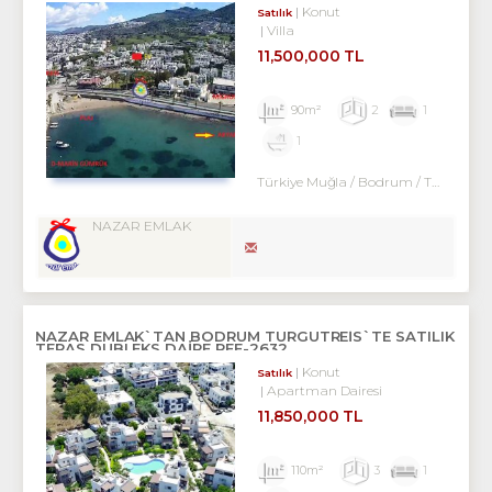
Konut
Satılık
Villa
11,500,000 TL
90m²
2
1
1
Türkiye Muğla / Bodrum
/ Turgutreis
NAZAR EMLAK
NAZAR EMLAK`TAN BODRUM TURGUTREİS`TE SATILIK
TERAS DUBLEKS DAİRE REF-2632
Konut
Satılık
Apartman Dairesi
11,850,000 TL
110m²
3
1