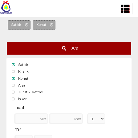
Satılık
Konut
Ara
Satılık
Kiralık
Konut
Arsa
Turistik İşletme
İş Yeri
Fiyat
m²