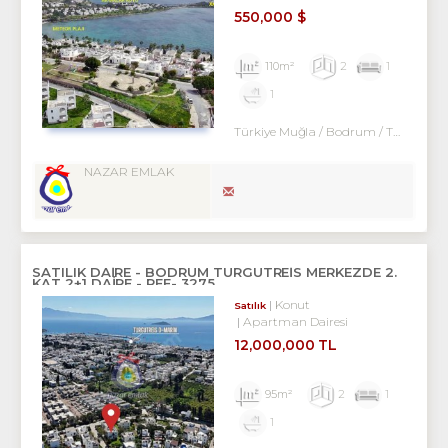
550,000 $
110m²
2
1
1
Türkiye Muğla / Bodrum
/ Turgutreis
NAZAR EMLAK
SATILIK DAİRE - BODRUM TURGUTREİS MERKEZDE 2.
KAT 2+1 DAİRE - REF- 3275
Konut
Satılık
Apartman Dairesi
12,000,000 TL
95m²
2
1
1