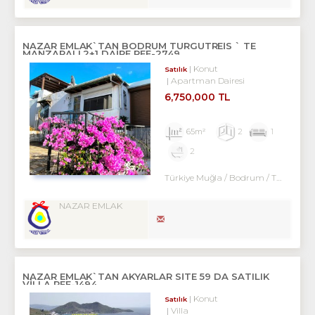
NAZAR EMLAK`TAN BODRUM TURGUTREİS ` TE
MANZARALI 2+1 DAİRE REF-2749
Konut
Satılık
Apartman Dairesi
6,750,000 TL
65m²
2
1
2
Türkiye Muğla / Bodrum
/ Turgutreis
NAZAR EMLAK
NAZAR EMLAK`TAN AKYARLAR SİTE 59 DA SATILIK
VİLLA REF-1494
Konut
Satılık
Villa