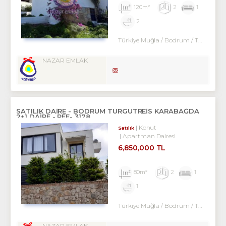
120m²
2
1
2
Türkiye Muğla / Bodrum
/ Turgutreis
NAZAR EMLAK
SATILIK DAİRE - BODRUM TURGUTREİS KARABAĞDA
2+1 DAİRE - REF- 3178
Konut
Satılık
Apartman Dairesi
6,850,000 TL
80m²
2
1
1
Türkiye Muğla / Bodrum
/ Turgutreis
NAZAR EMLAK