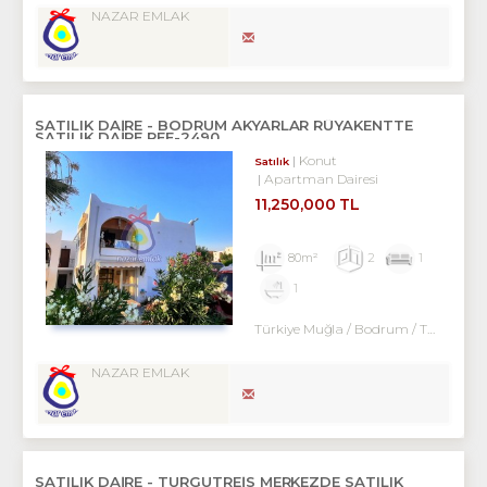
NAZAR EMLAK
SATILIK DAİRE - BODRUM AKYARLAR RÜYAKENTTE
SATILIK DAİRE REF-2490
Konut
Satılık
Apartman Dairesi
11,250,000 TL
80m²
2
1
1
Türkiye Muğla / Bodrum
/ Turgutreis
NAZAR EMLAK
SATILIK DAİRE - TURGUTREİS MERKEZDE SATILIK