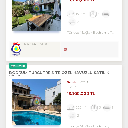
150m²
3
1
2
Türkiye Muğla / Bodrum
/ Turgutreis
NAZAR EMLAK
Yatırımlık
BODRUM TURGUTREİS TE ÖZEL HAVUZLU SATILIK
VİLLA
Konut
Satılık
Villa
19,950,000 TL
220m²
3
1
2
Türkiye Muğla / Bodrum
/ Turgutreis