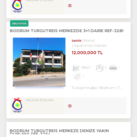
Yatırımlık
BODRUM TURGUTREİS MERKEZDE 3+1 DAİRE REF-3281
Konut
Satılık
Apartman Dairesi
12,000,000 TL
130m²
3
1
1
Türkiye Muğla / Bodrum
/ Turgutreis
NAZAR EMLAK
BODRUM TURGUTREİS MERKEZE DENİZE YAKIN
DUBLEKS REF-3254