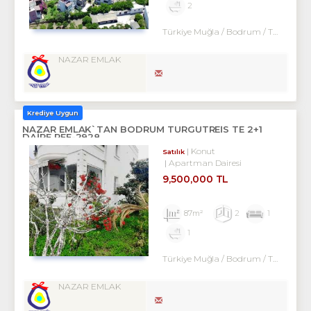
2
Türkiye Muğla / Bodrum
/ Turgutreis
NAZAR EMLAK
Krediye Uygun
NAZAR EMLAK`TAN BODRUM TURGUTREİS TE 2+1
DAİRE REF-2928
Konut
Satılık
Apartman Dairesi
9,500,000 TL
87m²
2
1
1
Türkiye Muğla / Bodrum
/ Turgutreis
NAZAR EMLAK