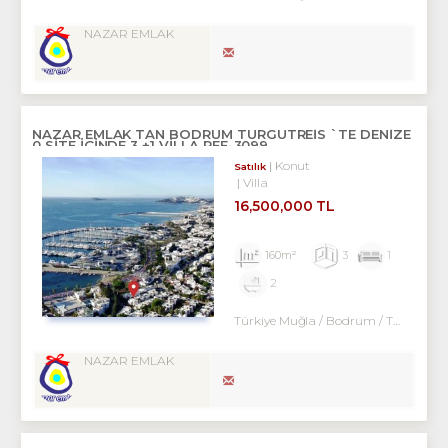
NAZAR EMLAK
NAZAR EMLAK TAN BODRUM TURGUTREİS `TE DENİZE
0 SİTE İÇİNDE 3 +1 VİLLA REF-3099
Konut
Satılık
Villa
16,500,000 TL
160m²
3
1
2
Türkiye Muğla / Bodrum
/ Turgutreis
NAZAR EMLAK