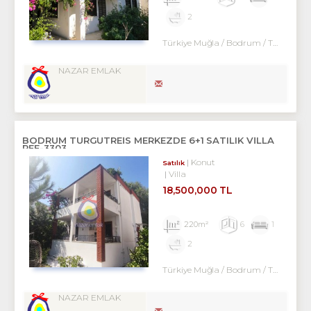
2
Türkiye Muğla / Bodrum
/ Turgutreis
NAZAR EMLAK
BODRUM TURGUTREİS MERKEZDE 6+1 SATILIK VİLLA
REF-3303
Konut
Satılık
Villa
18,500,000 TL
220m²
6
1
2
Türkiye Muğla / Bodrum
/ Turgutreis
NAZAR EMLAK