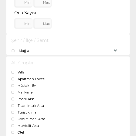
Oda Sayısı
Şehir / İlçe / Semt
Muğla
Alt Gruplar
Villa
Apartman Dairesi
Müstakil Ev
Malikane
İmarli Arsa
Ticari İmarlı Arsa
Turistik İmarlı
Konut İmarlı Arsa
Muhtelif Arsa
Otel