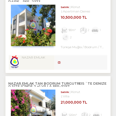
DAİRE - REF- 2373
Konut
Satılık
Apartman Dairesi
10,500,000 TL
90m²
2
1
2
Türkiye Muğla / Bodrum
/ Turgutreis
NAZAR EMLAK
NAZAR EMLAK TAN BODRUM TURGUTREİS `TE DENİZE
0 SİTE İÇİNDE 2 +1 VİLLA REF-3297
Konut
Satılık
Villa
21,000,000 TL
120m²
2
1