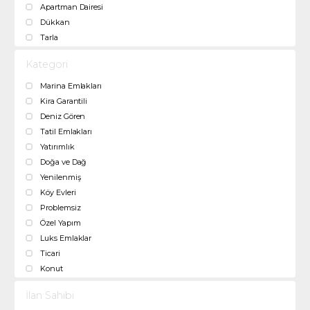
Apartman Dairesi
Dükkan
Tarla
Kategori
Marina Emlakları
Kira Garantili
Deniz Gören
Tatil Emlakları
Yatırımlık
Doğa ve Dağ
Yenilenmiş
Köy Evleri
Problemsiz
Özel Yapım
Luks Emlaklar
Ticari
Konut
İlan Sahibi