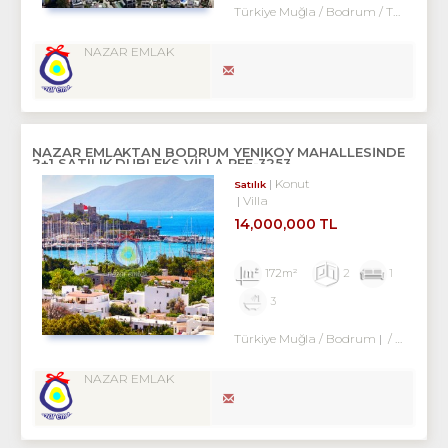
Türkiye Muğla / Bodrum
/ Turgutreis
NAZAR EMLAK
NAZAR EMLAKTAN BODRUM YENIKÖY MAHALLESINDE
2+1 SATILIK DUBLEKS VİLLA REF-3253
Konut
Satılık
Villa
14,000,000 TL
172m²
2
1
3
Türkiye Muğla / Bodrum
/ Eskiçeşme Mah.
NAZAR EMLAK