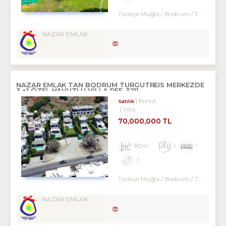
Türkiye Muğla / Bodrum
/ Turgutreis
NAZAR EMLAK
NAZAR EMLAK TAN BODRUM TURGUTREİS MERKEZDE
3 +1 ÖZEL HAVUZLU VİLLA REF-3211
Konut
Satılık
Villa
70,000,000 TL
160m²
3
1
3
Türkiye Muğla / Bodrum
/ Turgutreis
NAZAR EMLAK