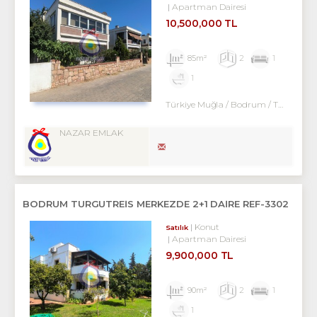
Apartman Dairesi
10,500,000 TL
85m²
2
1
1
Türkiye Muğla / Bodrum
/ Turgutreis
NAZAR EMLAK
BODRUM TURGUTREİS MERKEZDE 2+1 DAİRE REF-3302
Konut
Satılık
Apartman Dairesi
9,900,000 TL
90m²
2
1
1