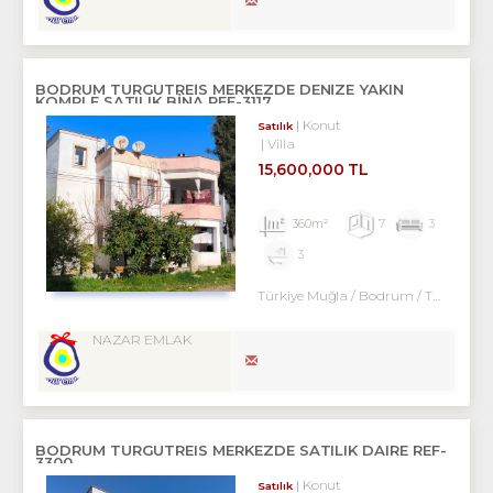
BODRUM TURGUTREİS MERKEZDE DENİZE YAKIN
KOMPLE SATILIK BİNA REF-3117
Konut
Satılık
Villa
15,600,000 TL
360m²
7
3
3
Türkiye Muğla / Bodrum
/ Turgutreis
NAZAR EMLAK
BODRUM TURGUTREIS MERKEZDE SATILIK DAIRE REF-
3300
Konut
Satılık