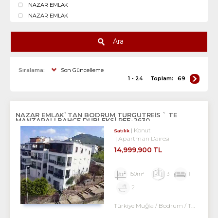
NAZAR EMLAK
NAZAR EMLAK
Ara
Sıralama:
Son Güncelleme
1 - 24
Toplam:
69
NAZAR EMLAK`TAN BODRUM TURGUTREİS ` TE
MANZARALI BAHÇE DUBLEKSİ REF-2630
Konut
Satılık
Apartman Dairesi
14,999,900 TL
150m²
3
1
2
Türkiye Muğla / Bodrum
/ Turgutreis