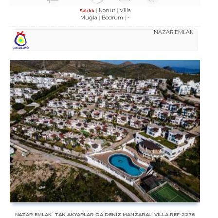
Konut
Villa
Satılık
Muğla
Bodrum
-
NAZAR EMLAK
NAZAR EMLAK`TAN AKYARLAR DA DENİZ MANZARALI VİLLA REF-2276