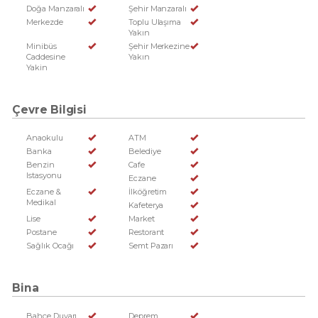
Doğa Manzaralı
Şehir Manzaralı
Merkezde
Toplu Ulaşıma
Yakın
Minibüs
Şehir Merkezine
Caddesine
Yakın
Yakin
Çevre Bilgisi
Anaokulu
ATM
Banka
Belediye
Benzin
Cafe
Istasyonu
Eczane
Eczane &
İlköğretim
Medikal
Kafeterya
Lise
Market
Postane
Restorant
Sağlık Ocağı
Semt Pazarı
Bina
Bahçe Duvarı
Deprem