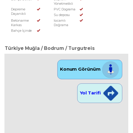
Yönetmelikli
Depreme
PVC Dograma
Dayanikli
Su deposu
Betonarme
Isıcamlı
Karkas
Doğrama
Bahçe İçinde
Türkiye Muğla / Bodrum
/ Turgutreis
Konum Görünüm
Yol Tarifi