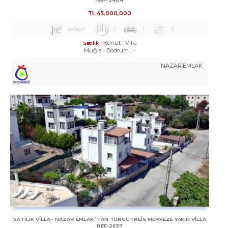
REF-2404
TL
45,000,000
240m²
3
1
3
Konut
Villa
Satılık
Muğla
Bodrum
-
NAZAR EMLAK
SATILIK VİLLA - NAZAR EMLAK`TAN TURGUTREİS MERKEZE YAKIN VİLLA
REF-2637