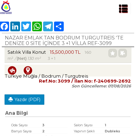
Facebook
LinkedIn
Twitter
WhatsApp
Telegram
Share
NAZAR EMLAK TAN BODRUM TURGUTREİS 'TE
DENİZE 0 SİTE İÇİNDE 3 +1 VİLLA REF-3099
15,500,000 TL
Satılık Villa Konut
160
m²
/
(Net)
130 m²
3 + 1
Türkiye Muğla / Bodrum
/ Turgutreis
Ref.No:
3099
/ İlan No:
f-240699-2692
Son Güncelleme:
07/08/2026
Yazdır (PDF)
Ana Bilgi
Oda Sayısı
3
Salon Sayısı
1
Banyo Sayısı
2
Yapının Şekli
Dubleks