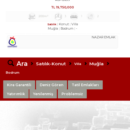
TL
19,750,000
200m²
3
1
2
Konut
Villa
Satılık
Muğla
Bodrum
-
NAZAR EMLAK
Ara
Satılık-Konut
Muğla
Villa
Bodrum
Kira Garantili
Deniz Gören
Tatil Emlakları
Yatırımlık
Yenilenmiş
Problemsiz