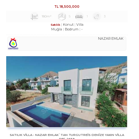
TL
18,500,000
180m²
5
1
3
Konut
Villa
Satılık
Muğla
Bodrum
-
NAZAR EMLAK
SATILIK VİLLA - NAZAR EMLAK`TAN TURGUTREİS DENİZE YAKIN VİLLA
REF-2659