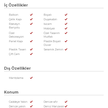
İç Özellikler
Balkon
Boyalı
Çelik Kapı
Duşakabin
Ebeveyn
Isıcam
Banyolu
Mobilyalı
Özel
Özel Tasarım
Dekorasyon
Mutfak
Panel Kapı
Plastik Boyali
Duvar
Plastik Tavan
Seramik Zemin
Çift Cam
Dış Özellikler
Mantolama
Konum
Caddeye Yakin
Denize sıfır
Denize yakin
Deniz Manzaralı