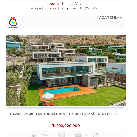
Konut
Villa
Satılık
Muğla
Bodrum
Turgutreis Bld. (Yalı Mah.)
NAZAR EMLAK
NAZAR EMLAK`TAN TURGUTREİS`TE MUHTEŞEM VİLLALAR REF-1456
TL
100,000,000
420m²
4
1
4