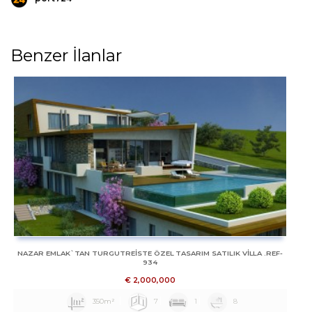
Benzer İlanlar
NAZAR EMLAK`TAN TURGUTREİSTE ÖZEL TASARIM SATILIK VİLLA .REF-
934
€
2,000,000
350m²
7
1
8