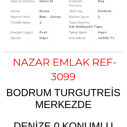
Yapının Durumu
Ikinci El
Kullanım
Boş
Durumu
Isıtma
Klima
Yakıt Tipi
Elektrik
Yapının Yönü
Batı
Güney
Balkon Sayısı
2
Tuvalet Sayısı
2
Tapu Durumu
Kat Mülkiyetli Tapu
Krediye Uygun
Evet
Takas Yapılır
Hayır
Devren
Hayır
Kira Getirisi
40000 TL
NAZAR EMLAK REF-
3099
BODRUM TURGUTREİS
MERKEZDE
DENİZE 0 KONUMLU