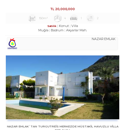
TL
20,000,000
150m²
4
1
2
Konut
Villa
Satılık
Muğla
Bodrum
Akyarlar Mah.
NAZAR EMLAK
NAZAR EMLAK`TAN TURGUTREİS MERKEZDE MÜSTAKİL HAVUZLU VİLLA