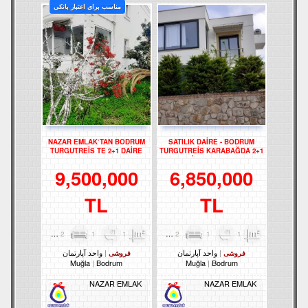
مناسب برای اعتبار بانکی
NAZAR EMLAK`TAN BODRUM
SATILIK DAİRE - BODRUM
TURGUTREİS TE 2+1 DAİRE
TURGUTREİS KARABAĞDA 2+1
REF-2928
DAİRE - REF- 3178
9,500,000
6,850,000
TL
TL
2
1
1
87m²
2
1
1
80m²
واحد آپارتمان
واحد آپارتمان
فروشی
فروشی
Muğla
Bodrum
Muğla
Bodrum
NAZAR EMLAK
NAZAR EMLAK