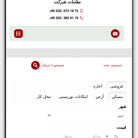
مقامات شرکت
+90 532- 672 18 72
+90 252- 382 91 19
جستجو با جزئیات
جستجوی ساده
فروشی
اجاره
مسکن
أرض
امکانات توریستی
محل کار
شهر
قیمت