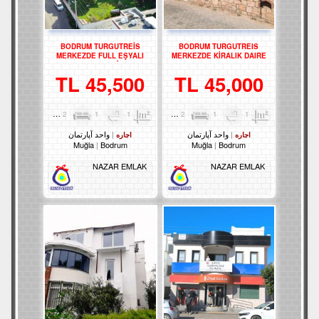
BODRUM TURGUTREİS
BODRUM TURGUTREIS
MERKEZDE FULL EŞYALI
MERKEZDE KİRALIK DAIRE
BAHÇE KATI 2+1 DAİRE - REF-
REF-3300-1
3141-1
45,500 TL
45,000 TL
2
1
1
85m²
2
1
1
85m²
واحد آپارتمان
واحد آپارتمان
اجاره
اجاره
Muğla
Bodrum
Muğla
Bodrum
NAZAR EMLAK
NAZAR EMLAK