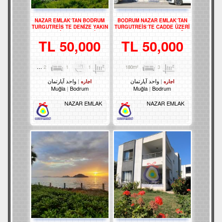
NAZAR EMLAK`TAN BODRUM
BODRUM NAZAR EMLAK`TAN
TURGUTREİS TE DENİZE YAKIN
TURGUTREİS`TE CADDE ÜZERİ
EŞYALI KİRALIK 2+1 DAİRE
ARKA TERASLI DUBLEKS BÜRO
REF-3097
REF-1357
50,000 TL
50,000 TL
2
1
1
85m²
3
180m²
واحد آپارتمان
واحد آپارتمان
اجاره
اجاره
Muğla
Bodrum
Muğla
Bodrum
NAZAR EMLAK
NAZAR EMLAK