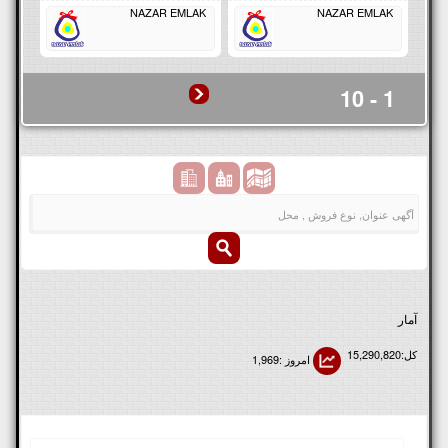
NAZAR EMLAK
NAZAR EMLAK
1 - 10
آمار
کل:15,290,820
امروز :1,969