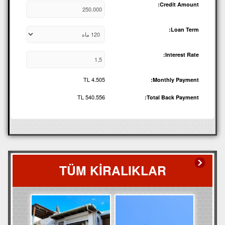
Credit Amount:
Loan Term:
Interest Rate:
TL
4.505
Monthly Payment:
TL
540.556
Total Back Payment:
TÜM KİRALIKLAR