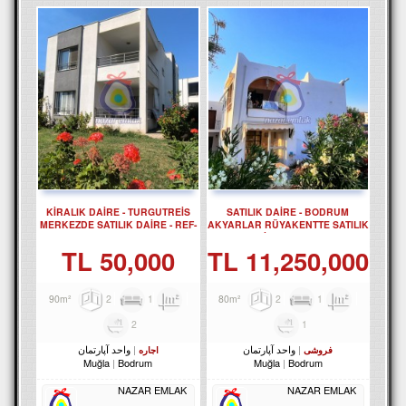
KİRALIK DAİRE - TURGUTREİS
SATILIK DAİRE - BODRUM
MERKEZDE SATILIK DAİRE - REF-
AKYARLAR RÜYAKENTTE SATILIK
2373-1
DAİRE REF-2490
50,000 TL
11,250,000 TL
2
1
90m²
2
1
80m²
2
1
واحد آپارتمان
واحد آپارتمان
فروشی
اجاره
Muğla
Bodrum
Muğla
Bodrum
NAZAR EMLAK
NAZAR EMLAK