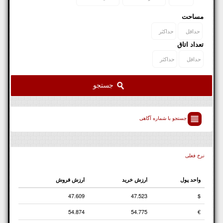
مساحت
تعداد اتاق
جستجو
جستجو با شماره آگاهی‌
نرخ فعلی‌
واحد پول
ارزش خرید
ارزش فروش
47.609
47.523
$
54.874
54.775
€