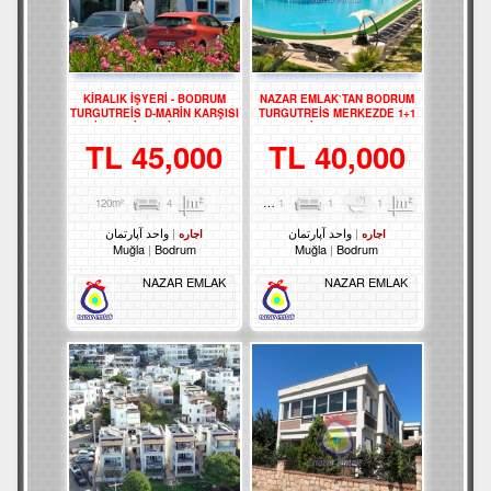
KİRALIK İŞYERİ - BODRUM
NAZAR EMLAK`TAN BODRUM
TURGUTREİS D-MARİN KARŞISI
TURGUTREİS MERKEZDE 1+1
KİRALIK İŞYERİ REF-3131
DAİRE REF--3308.
45,000 TL
40,000 TL
4
120m²
1
1
1
70m²
واحد آپارتمان
واحد آپارتمان
اجاره
اجاره
Muğla
Bodrum
Muğla
Bodrum
NAZAR EMLAK
NAZAR EMLAK