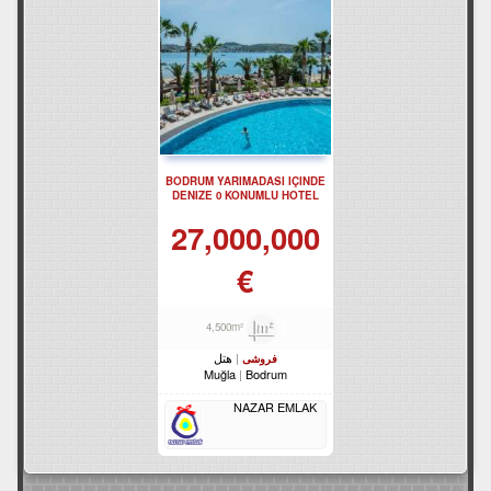
BODRUM YARIMADASI IÇINDE
DENIZE 0 KONUMLU HOTEL
REF-597
27,000,000
€
4,500m²
هتل
فروشی
Muğla
Bodrum
NAZAR EMLAK