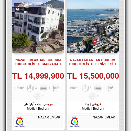
NAZAR EMLAK`TAN BODRUM
NAZAR EMLAK TAN BODRUM
TURGUTREİS ` TE MANZARALI
TURGUTREİS `TE DENİZE 0 SİTE
BAHÇE DUBLEKSİ REF-2630
İÇİNDE 3 +1 VİLLA REF-3099
14,999,900 TL
15,500,000 TL
3
1
150m²
3
1
160m²
2
2
ویلا
واحد آپارتمان
فروشی
فروشی
Muğla
Bodrum
Muğla
Bodrum
NAZAR EMLAK
NAZAR EMLAK