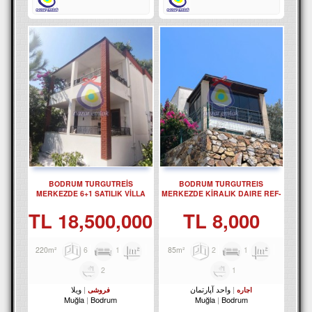
BODRUM TURGUTREİS
BODRUM TURGUTREIS
MERKEZDE 6+1 SATILIK VİLLA
MERKEZDE KİRALIK DAIRE REF-
REF-3303
3301
18,500,000 TL
8,000 TL
6
1
220m²
2
1
85m²
2
1
واحد آپارتمان
ویلا
اجاره
فروشی
Muğla
Bodrum
Muğla
Bodrum