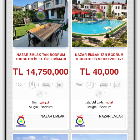
NAZAR EMLAK TAN BODRUM
NAZAR EMLAK`TAN BODRUM
TURGUTREİS `TE ÖZEL MİMARI
TURGUTREİS MERKEZDE 1+1
TASARIM 3 +1 VİLLA REF-3299 ...
DAİRE REF--3308.
14,750,000 TL
40,000 TL
3
1
150m²
1
1
70m²
2
1
واحد آپارتمان
ویلا
اجاره
فروشی
Muğla
Bodrum
Muğla
Bodrum
NAZAR EMLAK
NAZAR EMLAK