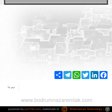
Share
Telegram
WhatsApp
Twitter
LinkedIn
Facebook
تیم ما
www.bodrumnazaremlak.com
powered by
port724.com
, trademark of
BitsCosmos Technology
|