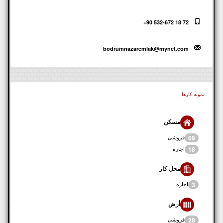
+90 532-672 18 72
bodrumnazaremlak@mynet.com
نمونه کارها
مسکن
فروشی
69
اجاره
18
محل کار
اجاره
3
أرض
فروشی
28