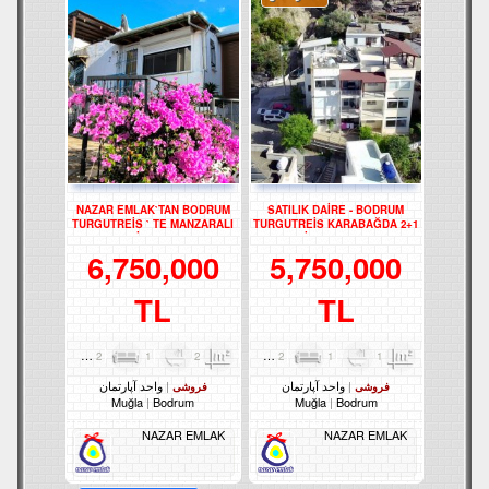
NAZAR EMLAK`TAN BODRUM
SATILIK DAİRE - BODRUM
TURGUTREİS ` TE MANZARALI
TURGUTREİS KARABAĞDA 2+1
2+1 DAİRE REF-2749
DAİRE - REF- 3167
6,750,000
5,750,000
TL
TL
2
1
2
65m²
2
1
1
80m²
واحد آپارتمان
واحد آپارتمان
فروشی
فروشی
Muğla
Bodrum
Muğla
Bodrum
NAZAR EMLAK
NAZAR EMLAK