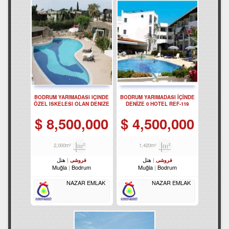
BODRUM YARIMADASI IÇINDE
BODRUM YARIMADASI İÇİNDE
ÖZEL ISKELESI OLAN DENIZE
DENİZE 0 HOTEL REF-119
50 M MESAFELI BUTIK HOTEL
REF-98
8,500,000 $
4,500,000 $
2,000m²
1,420m²
هتل
هتل
فروشی
فروشی
Muğla
Bodrum
Muğla
Bodrum
NAZAR EMLAK
NAZAR EMLAK