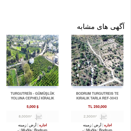
آگهی های مشابه
TURGUTREİS - GÜMÜŞLÜK
BODRUM TURGUTREIS TE
YOLUNA CEPHELİ KİRALIK
KIRALIK TARLA REF-3043
ARSA REF-3181
5,000
$
TL
250,000
8,000m²
2,300m²
أرض
زمینه
أرض
زمینه
اجاره
اجاره
-
Muğla
Bodrum
-
Muğla
Bodrum