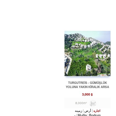
TURGUTREİS - GÜMÜŞLÜK
YOLUNA YAKIN KİRALIK ARSA
REF-3181-1
3,000
$
8,000m²
أرض
زمینه
اجاره
-
Muğla
Bodrum