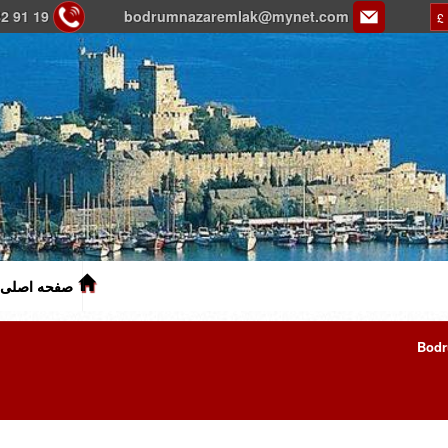
2 91 19
bodrumnazaremlak@mynet.com
£
صفحه اصلی
Bod