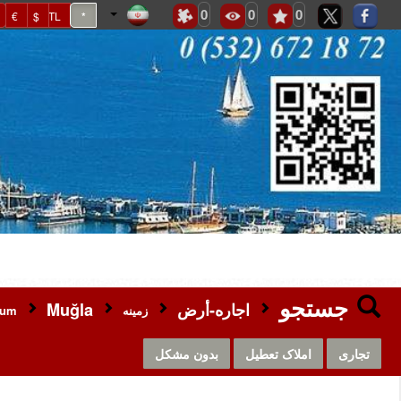
0
0
0
€
$
TL
*
جستجو
اجاره-أرض
Muğla
زمینه
rum
تجاری
املاک تعطیل
بدون مشکل