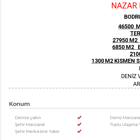
NAZAR 
BODR
46500 M
TE
27950 M2 
6850 M2
B
210
1300 M2 KISMEN 
DENİZ 
AR
Konum
Denize yakin
Deniz Manzaral
Şehir Manzaralı
Toplu Ulaşıma 
Şehir Merkezine Yakın