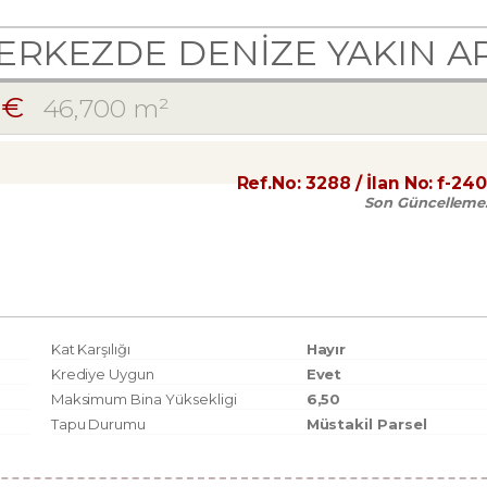
RKEZDE DENİZE YAKIN AR
 €
46,700 m²
Ref.No:
3288
/ İlan No:
f-24
Son Güncelleme
Kat Karşılığı
Hayır
Krediye Uygun
Evet
Maksimum Bina Yüksekligi
6,50
Tapu Durumu
Müstakil Parsel