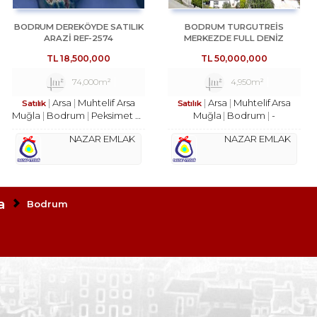
BODRUM DEREKÖYDE SATILIK
BODRUM TURGUTREİS
ARAZİ REF-2574
MERKEZDE FULL DENİZ
MANZARALI ARSA REF-2827
TL
18,500,000
TL
50,000,000
74,000m²
4,950m²
Arsa
Muhtelif Arsa
Arsa
Muhtelif Arsa
Satılık
Satılık
Muğla
Bodrum
Peksimet Mh.
Muğla
Bodrum
-
NAZAR EMLAK
NAZAR EMLAK
a
Bodrum