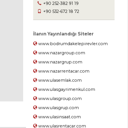
+90 252-382 91 19
+90 532-672 18 72
İlanın Yayınlandığı Siteler
www.bodrumdakelepirevler.com
www.nazargroup.com
www.nazargrup.com
www.nazarrentacar.com
www.ulasemlak.com
www.ulasgayrimenkul.com
www.ulasgroup.com
www.ulasgrup.com
www.ulasinsaat.com
www.ulasrentacar.com