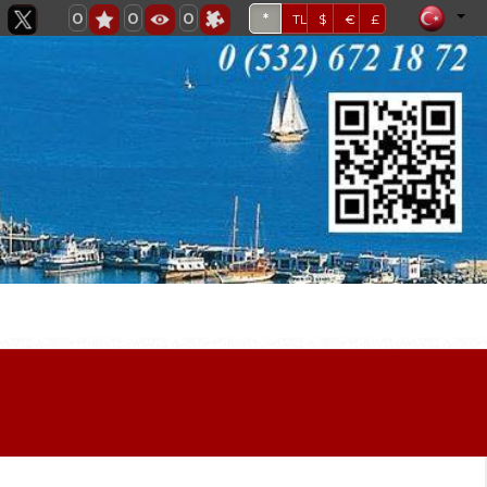
0
0
0
*
TL
$
€
£