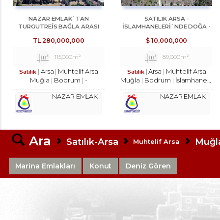
NAZAR EMLAK`TAN
SATILIK ARSA -
TURGUTREİS BAĞLA ARASI
İSLAMHANELERİ`NDE DOĞA -
BÜYÜK TARLA REF-1495
DENİZ MANZARALI İMARSIZ
TL
280,000,000
$
10,000,000
ARSA - NAZAR EMLAK REF-1961
115,000m²
89,000m²
Arsa
Muhtelif Arsa
Arsa
Muhtelif Arsa
Satılık
Satılık
Muğla
Bodrum
-
Muğla
Bodrum
İslamhaneleri Köyü
NAZAR EMLAK
NAZAR EMLAK
Ara
Satılık-Arsa
Muğl
Muhtelif Arsa
Marina Emlakları
Konut
Deniz Gören