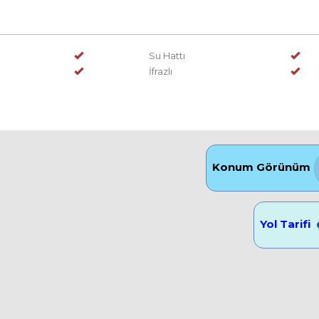
Su Hattı
İfrazlı
Konum Görünüm
Yol Tarifi