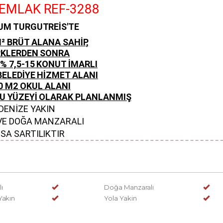
EMLAK REF-3288
UM TURGUTREİS'TE
² BRÜT ALANA SAHİP,
RKLERDEN SONRA
% 7,5-15 KONUT İMARLI
ELEDİYE HİZMET ALANI
0 M2 OKUL ALANI
SU YÜZEYİ OLARAK PLANLANMIŞ
DENİZE YAKIN
VE DOĞA MANZARALI
SA SARTILIKTIR
ı
Doğa Manzaralı
Yakın
Yola Yakin