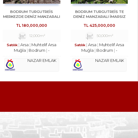
BODRUM TURGUTREİS
BODRUM TURGUTREİS TE
MERKEZDE DENİZ MANZARALI
DENİZ MANZARALI İMARSIZ
ARSA REF-2987
ARAZİ REF-3105
TL
180,000,000
TL
425,000,000
12,000m²
50,000m²
Arsa
Muhtelif Arsa
Arsa
Muhtelif Arsa
Satılık
Satılık
Muğla
Bodrum
-
Muğla
Bodrum
-
NAZAR EMLAK
NAZAR EMLAK