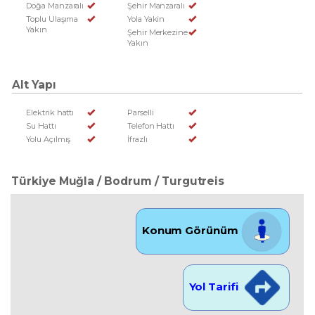
Doğa Manzaralı
Şehir Manzaralı
Toplu Ulaşıma
Yola Yakin
Yakın
Şehir Merkezine
Yakın
Alt Yapı
Elektrik hattı
Parselli
Su Hattı
Telefon Hattı
Yolu Açılmış
İfrazlı
Türkiye Muğla / Bodrum
/ Turgutreis
Konum Görünüm
Yol Tarifi