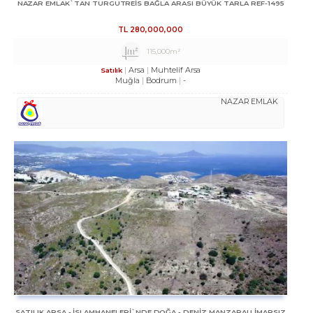
NAZAR EMLAK`TAN TURGUTREİS BAĞLA ARASI BÜYÜK TARLA REF-1495
TL
280,000,000
115,000m²
Arsa
Muhtelif Arsa
Satılık
Muğla
Bodrum
-
NAZAR EMLAK
SATILIK ARSA - İSLAMHANELERİ`NDE DOĞA - DENİZ MANZARALI İMARSIZ