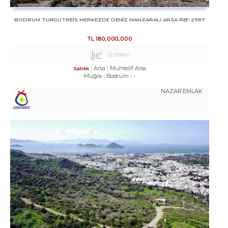
BODRUM TURGUTREİS MERKEZDE DENİZ MANZARALI ARSA REF-2987
TL
180,000,000
12,000m²
Arsa
Muhtelif Arsa
Satılık
Muğla
Bodrum
-
NAZAR EMLAK