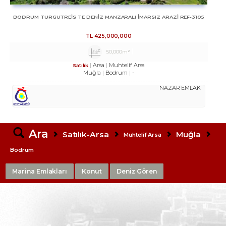
BODRUM TURGUTREİS TE DENİZ MANZARALI İMARSIZ ARAZİ REF-3105
TL
425,000,000
50,000m²
Arsa
Muhtelif Arsa
Satılık
Muğla
Bodrum
-
NAZAR EMLAK
Ara
Satılık-Arsa
Muğla
Muhtelif Arsa
Bodrum
Marina Emlakları
Konut
Deniz Gören