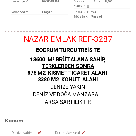
Belediye Adı
BODRUM
Maksimum Bina
6,50
Yüksekligi
Vade Varmı
Hayır
Tapu Durumu
Müstakil Parsel
NAZAR EMLAK REF-3287
BODRUM TURGUTREİS'TE
13600 M² BRÜT ALANA SAHİP,
TERKLERDEN SONRA
878 M2 KISMET TİCARET ALANI
8380 M2
KONUT ALANI
DENİZE YAKIN
DENİZ VE DOĞA MANZARALI
ARSA SARTILIKTIR
Konum
Denize yakin
Deniz Manzaralı