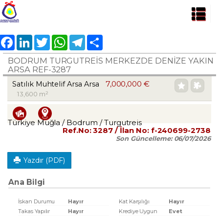
Facebook
LinkedIn
Twitter
WhatsApp
Telegram
Share
BODRUM TURGUTREİS MERKEZDE DENİZE YAKIN
ARSA REF-3287
7,000,000 €
Satılık Muhtelif Arsa Arsa
13,600 m²
Türkiye Muğla / Bodrum
/ Turgutreis
Ref.No:
3287
/ İlan No:
f-240699-2738
Son Güncelleme:
06/07/2026
Yazdır (PDF)
Ana Bilgi
İskan Durumu
Hayır
Kat Karşılığı
Hayır
Takas Yapılır
Hayır
Krediye Uygun
Evet