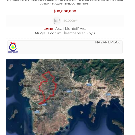
ARSA - NAZAR EMLAK REF-1961
$
10,000,000
89,000m²
Arsa
Muhtelif Arsa
Satılık
Muğla
Bodrum
İslamhaneleri Köyü
NAZAR EMLAK