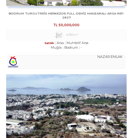
BODRUM TURGUTREİS MERKEZDE FULL DENİZ MANZARALI ARSA REF-
2827
TL
50,000,000
4,950m²
Arsa
Muhtelif Arsa
Satılık
Muğla
Bodrum
-
NAZAR EMLAK