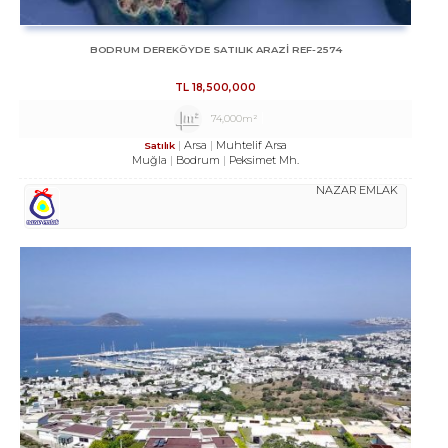
BODRUM DEREKÖYDE SATILIK ARAZİ REF-2574
TL
18,500,000
74,000m²
Arsa
Muhtelif Arsa
Satılık
Muğla
Bodrum
Peksimet Mh.
NAZAR EMLAK