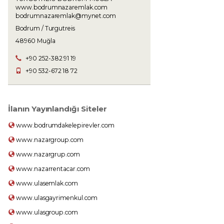
www.bodrumnazaremlak.com
bodrumnazaremlak@mynet.com
Bodrum / Turgutreis
48960 Muğla
+90 252-382 91 19
+90 532-672 18 72
İlanın Yayınlandığı Siteler
www.bodrumdakelepirevler.com
www.nazargroup.com
www.nazargrup.com
www.nazarrentacar.com
www.ulasemlak.com
www.ulasgayrimenkul.com
www.ulasgroup.com