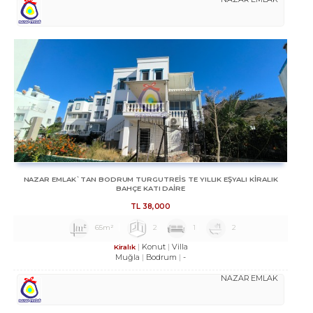
NAZAR EMLAK`TAN BODRUM TURGUTREİS TE YILLIK EŞYALI KİRALIK
BAHÇE KATI DAİRE
TL
38,000
65m²
2
1
2
Konut
Villa
Kiralık
Muğla
Bodrum
-
NAZAR EMLAK