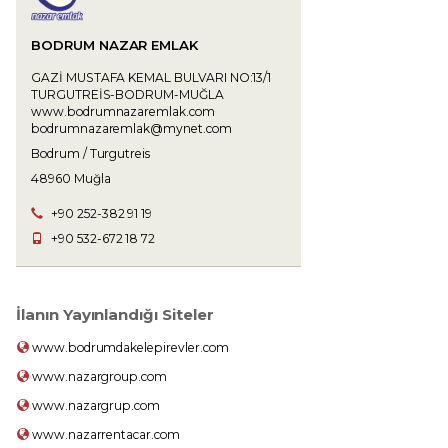
BODRUM NAZAR EMLAK
GAZİ MUSTAFA KEMAL BULVARI NO:13/1
TURGUTREİS-BODRUM-MUĞLA
www.bodrumnazaremlak.com
bodrumnazaremlak@mynet.com
Bodrum / Turgutreis
48960 Muğla
+90 252-382 91 19
+90 532-672 18 72
İlanın Yayınlandığı Siteler
www.bodrumdakelepirevler.com
www.nazargroup.com
www.nazargrup.com
www.nazarrentacar.com