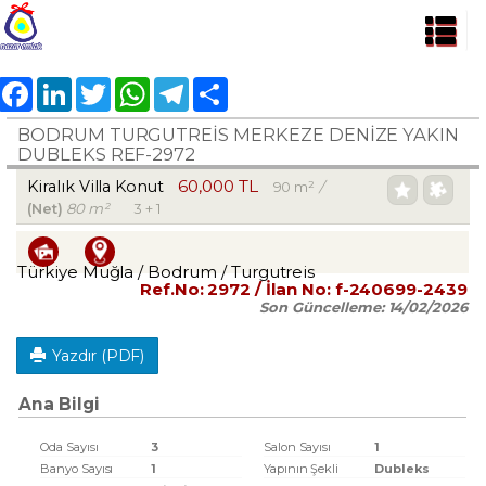
Facebook
LinkedIn
Twitter
WhatsApp
Telegram
Share
BODRUM TURGUTREİS MERKEZE DENİZE YAKIN
DUBLEKS REF-2972
60,000 TL
Kiralık Villa Konut
90 m²
/
(Net)
80 m²
3 + 1
Türkiye Muğla / Bodrum
/ Turgutreis
Ref.No:
2972
/ İlan No:
f-240699-2439
Son Güncelleme:
14/02/2026
Yazdır (PDF)
Ana Bilgi
Oda Sayısı
3
Salon Sayısı
1
Banyo Sayısı
1
Yapının Şekli
Dubleks