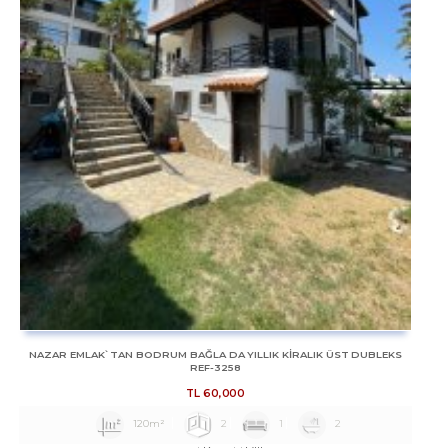
NAZAR EMLAK`TAN BODRUM BAĞLA DA YILLIK KİRALIK ÜST DUBLEKS
REF-3258
TL
60,000
120m²
2
1
2