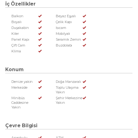
İç Özellikler
Balkon
Beyaz Eşyalı
Boyalı
Çelik Kapı
Duşakabin
Isıcam
Kiler
Mobilyalı
Panel Kapı
Seramik Zemin
Çift Cam
Buzdolabı
Klima
Konum
Denize yakin
Doğa Manzaralı
Merkezde
Toplu Ulaşıma
Yakın
Minibüs
Şehir Merkezine
Caddesine
Yakın
Yakin
Çevre Bilgisi
Anaokulu
ATM