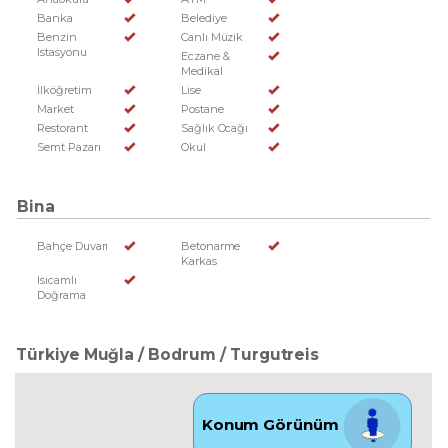
Banka
Belediye
Benzin
Canlı Müzik
Istasyonu
Eczane &
Medikal
İlköğretim
Lise
Market
Postane
Restorant
Sağlık Ocağı
Semt Pazarı
Okul
Bina
Bahçe Duvarı
Betonarme
Karkas
Isıcamlı
Doğrama
Türkiye Muğla / Bodrum
/ Turgutreis
Konum Görünüm