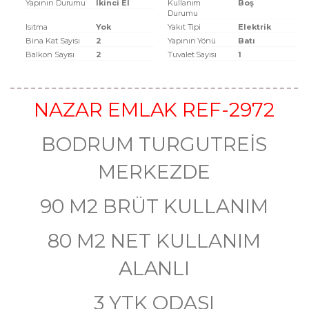
Yapının Durumu
Ikinci El
Kullanım
Boş
Durumu
Isıtma
Yok
Yakıt Tipi
Elektrik
Bina Kat Sayısı
2
Yapının Yönü
Batı
Balkon Sayısı
2
Tuvalet Sayısı
1
NAZAR EMLAK REF-2972
BODRUM TURGUTREİS
MERKEZDE
90 M2 BRÜT KULLANIM
80 M2 NET KULLANIM
ALANLI
3 YTK ODASI