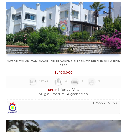
NAZAR EMLAK`TAN AKYARLAR RÜYAKENT SİTESİNDE KİRALIK VİLLA REF-
3295
TL
100,000
150m²
4
1
2
Konut
Villa
Kiralık
Muğla
Bodrum
Akyarlar Mah.
NAZAR EMLAK