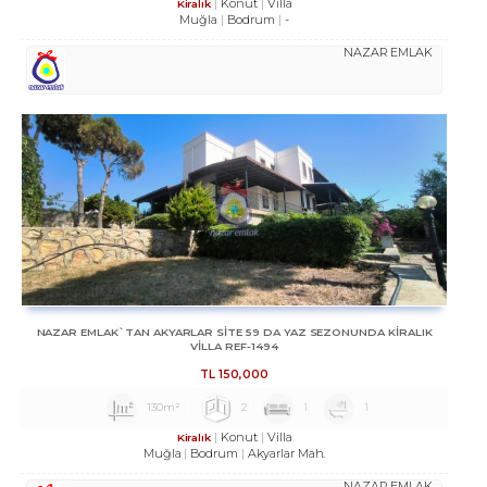
Konut
Villa
Kiralık
Muğla
Bodrum
-
NAZAR EMLAK
NAZAR EMLAK`TAN AKYARLAR SİTE 59 DA YAZ SEZONUNDA KİRALIK
VİLLA REF-1494
TL
150,000
130m²
2
1
1
Konut
Villa
Kiralık
Muğla
Bodrum
Akyarlar Mah.
NAZAR EMLAK