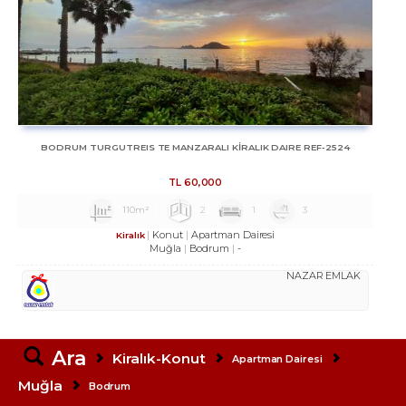
BODRUM TURGUTREIS TE MANZARALI KİRALIK DAIRE REF-2524
TL
60,000
110m²
2
1
3
Konut
Apartman Dairesi
Kiralık
Muğla
Bodrum
-
NAZAR EMLAK
Ara
Kiralık-Konut
Apartman Dairesi
Muğla
Bodrum