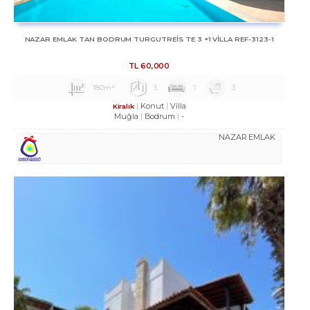
NAZAR EMLAK TAN BODRUM TURGUTREİS TE 3 +1 VİLLA REF-3123-1
TL
60,000
180m²
3
1
3
Konut
Villa
Kiralık
Muğla
Bodrum
-
NAZAR EMLAK