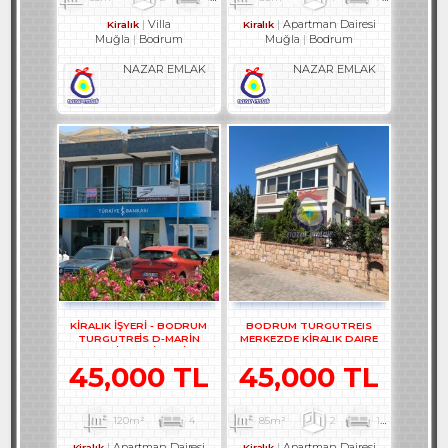
Villa
Apartman Dairesi
Kiralık
Kiralık
Muğla
Bodrum
Muğla
Bodrum
NAZAR EMLAK
NAZAR EMLAK
KİRALIK İŞYERİ - BODRUM
BODRUM TURGUTREIS
TURGUTREİS D-MARİN
MERKEZDE KİRALIK DAIRE
KARŞISI KİRALIK İŞYERİ REF-
REF-3300-1
3131
45,000 TL
45,000 TL
120m²
4
85m²
2
1
1
Apartman Dairesi
Apartman Dairesi
Kiralık
Kiralık