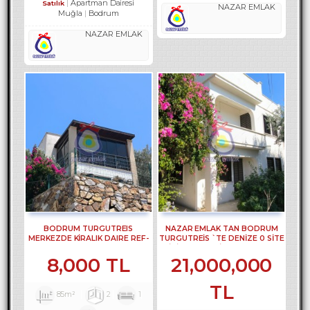
Apartman Dairesi
Satılık
NAZAR EMLAK
Muğla
Bodrum
NAZAR EMLAK
BODRUM TURGUTREIS
NAZAR EMLAK TAN BODRUM
MERKEZDE KİRALIK DAIRE REF-
TURGUTREİS `TE DENİZE 0 SİTE
3301
İÇİNDE 2 +1 VİLLA REF-3297
8,000 TL
21,000,000
TL
85m²
2
1