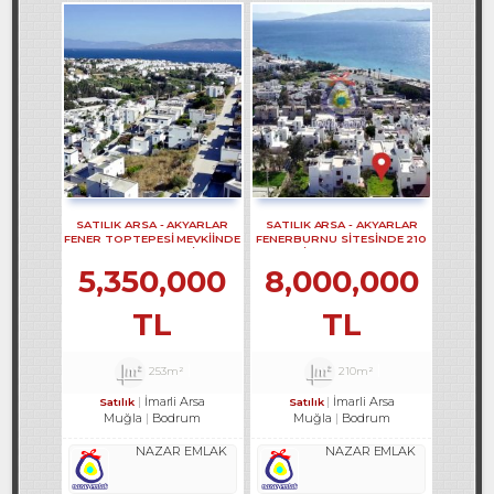
SATILIK ARSA - AKYARLAR
SATILIK ARSA - AKYARLAR
FENER TOPTEPESİ MEVKİİNDE
FENERBURNU SİTESİNDE 210
253 M2 YOL CEPHELİ ARSA
M2 İ ARSA REF-3249
REF-3215
5,350,000
8,000,000
TL
TL
253m²
210m²
İmarli Arsa
İmarli Arsa
Satılık
Satılık
Muğla
Bodrum
Muğla
Bodrum
NAZAR EMLAK
NAZAR EMLAK