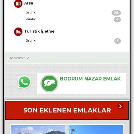
Arsa
Satılık
28
Kiralık
4
Turistik İşletme
Satılık
3
Toplam : 125
BODRUM NAZAR EMLAK
SON EKLENEN EMLAKLAR