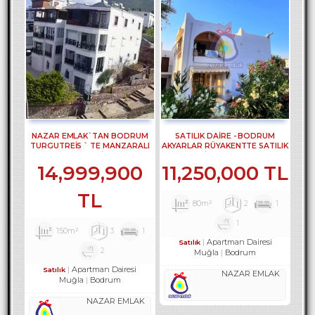
NAZAR EMLAK`TAN BODRUM
SATILIK DAİRE - BODRUM
TURGUTREİS ` TE MANZARALI
AKYARLAR RÜYAKENTTE SATILIK
BAHÇE DUBLEKSİ REF-2630
DAİRE REF-2490
14,999,900
11,250,000 TL
TL
80m²
2
1
1
150m²
3
1
Apartman Dairesi
Satılık
2
Muğla
Bodrum
Apartman Dairesi
Satılık
NAZAR EMLAK
Muğla
Bodrum
NAZAR EMLAK