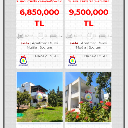
TURGUTREİS KARABAĞDA 2+1
TURGUTREİS TE 2+1 DAİRE
DAİRE - REF- 3178
REF-2928
6,850,000
9,500,000
TL
TL
80m²
2
1
1
87m²
2
1
1
Apartman Dairesi
Apartman Dairesi
Satılık
Satılık
Muğla
Bodrum
Muğla
Bodrum
NAZAR EMLAK
NAZAR EMLAK