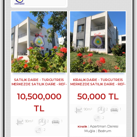
SATILIK DAİRE - TURGUTREİS
KİRALIK DAİRE - TURGUTREİS
MERKEZDE SATILIK DAİRE - REF-
MERKEZDE SATILIK DAİRE - REF-
2373
2373-1
10,500,000
50,000 TL
TL
90m²
2
1
2
90m²
2
1
Apartman Dairesi
Kiralık
2
Muğla
Bodrum