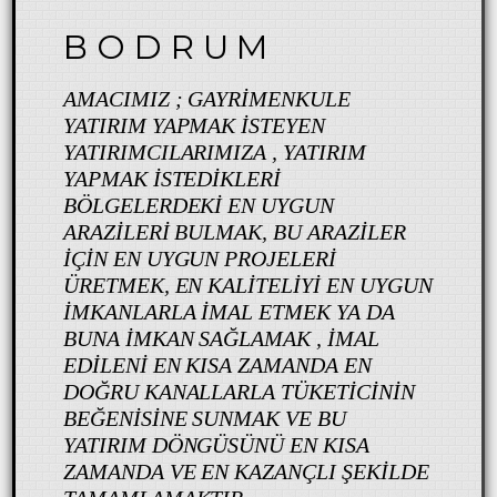
B O D R U M
AMACIMIZ ; GAYRIMENKULE
YATIRIM YAPMAK ISTEYEN
YATIRIMCILARIMIZA , YATIRIM
YAPMAK ISTEDIKLERI
BÖLGELERDEKI EN UYGUN
ARAZILERI BULMAK, BU ARAZILER
IÇIN EN UYGUN PROJELERI
ÜRETMEK, EN KALITELIYI EN UYGUN
IMKANLARLA IMAL ETMEK YA DA
BUNA IMKAN SAĞLAMAK , IMAL
EDILENI EN KISA ZAMANDA EN
DOĞRU KANALLARLA TÜKETICININ
BEĞENISINE SUNMAK VE BU
YATIRIM DÖNGÜSÜNÜ EN KISA
ZAMANDA VE EN KAZANÇLI ŞEKILDE