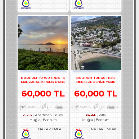
BODRUM TURGUTREIS TE
BODRUM TURGUTREİS
MANZARALI KİRALIK DAIRE
MERKEZE DENİZE YAKIN
REF-2524
DUBLEKS REF-2972
60,000 TL
60,000 TL
110m²
2
1
3
90m²
3
1
1
Apartman Dairesi
Villa
Kiralık
Kiralık
Muğla
Bodrum
Muğla
Bodrum
NAZAR EMLAK
NAZAR EMLAK