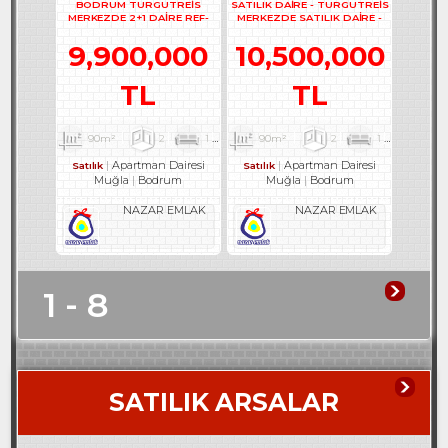
BODRUM TURGUTREİS
SATILIK DAİRE - TURGUTREİS
MERKEZDE 2+1 DAİRE REF-
MERKEZDE SATILIK DAİRE -
3302
REF- 2373
9,900,000
10,500,000
TL
TL
90m²
2
1
1
90m²
2
1
2
Apartman Dairesi
Apartman Dairesi
Satılık
Satılık
Muğla
Bodrum
Muğla
Bodrum
NAZAR EMLAK
NAZAR EMLAK
1 - 8
SATILIK ARSALAR