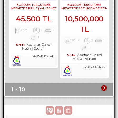
BODRUM TURGUTREİS
BODRUM TURGUTREIS
MERKEZDE FULL EŞYALI BAHÇE
MERKEZDE SATILIK DAIRE REF-
KATI 2+1 DAİRE - REF- 3141-1
3300
45,500 TL
10,500,000
TL
85m²
2
1
1
85m²
2
1
Apartman Dairesi
Kiralık
1
Muğla
Bodrum
Apartman Dairesi
Satılık
NAZAR EMLAK
Muğla
Bodrum
NAZAR EMLAK
1 - 10