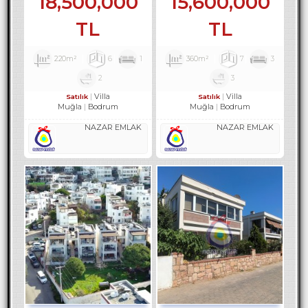
18,500,000
15,600,000
TL
TL
220m²
6
1
360m²
7
3
2
3
Villa
Villa
Satılık
Satılık
Muğla
Bodrum
Muğla
Bodrum
NAZAR EMLAK
NAZAR EMLAK