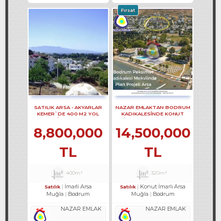
Fırsat
SATILIK ARSA - AKYARLAR
NAZAR EMLAKTAN BODRUM
KEMER`DE 400 M2 YOL
KADIKALESINDE KONUT
CEPHELİ ARSA REF-2157
IMARLI ARSA REF-1353
8,800,000
14,500,000
TL
TL
400m²
320m²
İmarli Arsa
Konut İmarlı Arsa
Satılık
Satılık
Muğla
Bodrum
Muğla
Bodrum
NAZAR EMLAK
NAZAR EMLAK