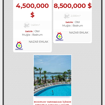
REF-98
4,500,000
8,500,000 $
$
2,000m²
Otel
Satılık
1,420m²
Muğla
Bodrum
Otel
Satılık
NAZAR EMLAK
Muğla
Bodrum
NAZAR EMLAK
BODRUM YARIMADASI IÇINDE
DENIZE 0 KONUMLU HOTEL