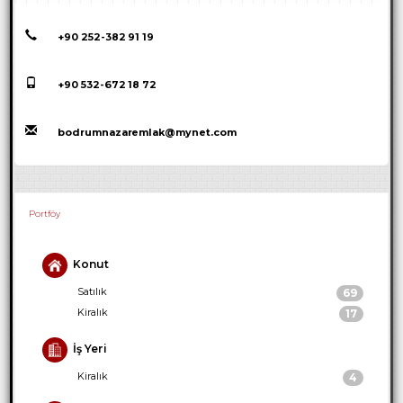
+90 252-382 91 19
+90 532-672 18 72
bodrumnazaremlak@mynet.com
Portföy
Konut
Satılık
69
Kiralık
17
İş Yeri
Kiralık
4