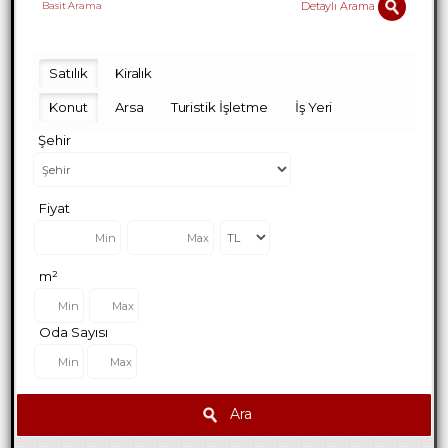
Detaylı Arama
Basit Arama
Satılık
Kiralık
Konut
Arsa
Turistik İşletme
İş Yeri
Şehir
Fiyat
m²
Oda Sayısı
Ara