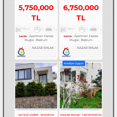
DAİRE - REF- 3167
2+1 DAİRE REF-2749
5,750,000
6,750,000
TL
TL
80m²
2
1
1
65m²
2
1
2
Apartman Dairesi
Apartman Dairesi
Satılık
Satılık
Muğla
Bodrum
Muğla
Bodrum
NAZAR EMLAK
NAZAR EMLAK
Krediye Uygun
SATILIK DAİRE - BODRUM
NAZAR EMLAK`TAN BODRUM