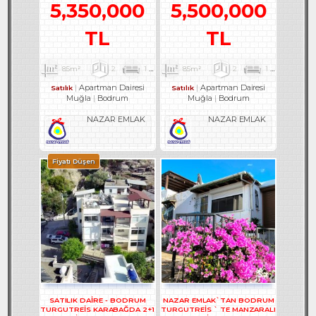
5,350,000
5,500,000
TL
TL
85m²
2
1
1
85m²
2
1
1
Apartman Dairesi
Apartman Dairesi
Satılık
Satılık
Muğla
Bodrum
Muğla
Bodrum
NAZAR EMLAK
NAZAR EMLAK
Fiyatı Düşen
SATILIK DAİRE - BODRUM
NAZAR EMLAK`TAN BODRUM
TURGUTREİS KARABAĞDA 2+1
TURGUTREİS ` TE MANZARALI