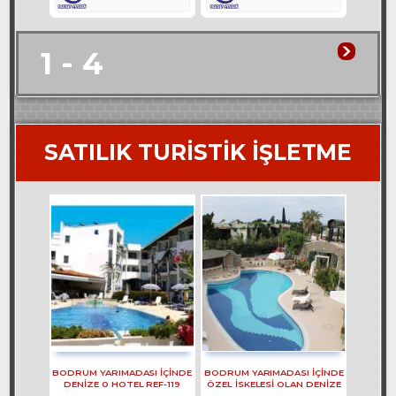
1 - 4
SATILIK TURİSTİK İŞLETME
BODRUM YARIMADASI İÇİNDE
BODRUM YARIMADASI IÇINDE
DENİZE 0 HOTEL REF-119
ÖZEL ISKELESI OLAN DENIZE
50 M MESAFELI BUTIK HOTEL