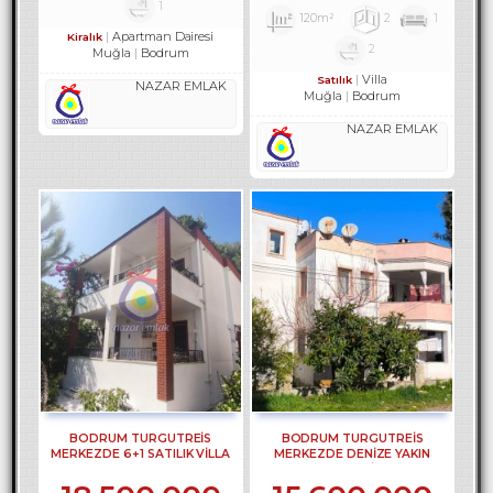
1
120m²
2
1
Apartman Dairesi
Kiralık
2
Muğla
Bodrum
Villa
Satılık
NAZAR EMLAK
Muğla
Bodrum
NAZAR EMLAK
BODRUM TURGUTREİS
BODRUM TURGUTREİS
MERKEZDE 6+1 SATILIK VİLLA
MERKEZDE DENİZE YAKIN
REF-3303
KOMPLE SATILIK BİNA REF-3117