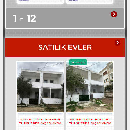
1 - 12
SATILIK EVLER
Yatırımlık
SATILIK DAİRE - BODRUM
SATILIK DAİRE - BODRUM
TURGUTREİS AKÇAALANDA
TURGUTREİS AKÇAALANDA
2+1 DAİRE - REF- 3262
2+1 DAİRE - REF- 3261