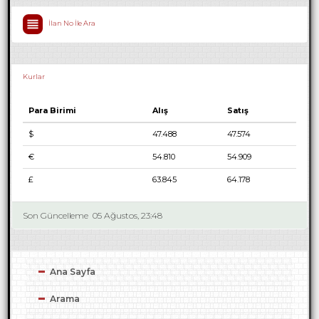
İlan No İle Ara
Kurlar
Para Birimi
Alış
Satış
$
47.488
47.574
€
54.810
54.909
£
63.845
64.178
Son Güncelleme
05 Ağustos, 23:48
Ana Sayfa
Arama