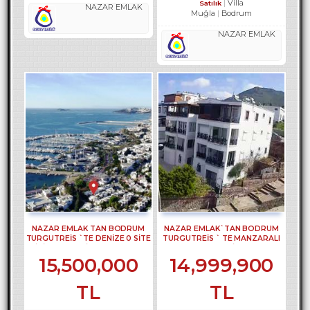
Villa
Satılık
NAZAR EMLAK
Muğla
Bodrum
NAZAR EMLAK
NAZAR EMLAK TAN BODRUM
NAZAR EMLAK`TAN BODRUM
TURGUTREİS `TE DENİZE 0 SİTE
TURGUTREİS ` TE MANZARALI
İÇİNDE 3 +1 VİLLA REF-3099
BAHÇE DUBLEKSİ REF-2630
15,500,000
14,999,900
TL
TL