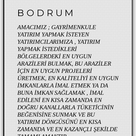
B O D R U M
AMACIMIZ ; GAYRIMENKULE
YATIRIM YAPMAK ISTEYEN
YATIRIMCILARIMIZA , YATIRIM
YAPMAK ISTEDIKLERI
BÖLGELERDEKI EN UYGUN
ARAZILERI BULMAK, BU ARAZILER
IÇIN EN UYGUN PROJELERI
ÜRETMEK, EN KALITELIYI EN UYGUN
IMKANLARLA IMAL ETMEK YA DA
BUNA IMKAN SAĞLAMAK , IMAL
EDILENI EN KISA ZAMANDA EN
DOĞRU KANALLARLA TÜKETICININ
BEĞENISINE SUNMAK VE BU
YATIRIM DÖNGÜSÜNÜ EN KISA
ZAMANDA VE EN KAZANÇLI ŞEKILDE