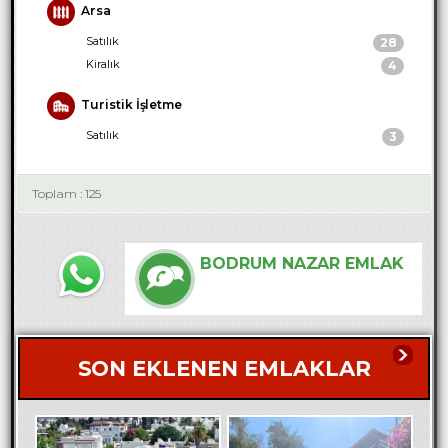
Arsa
Satılık
28
Kiralık
4
Turistik İşletme
Satılık
3
Toplam : 125
BODRUM NAZAR EMLAK
SON EKLENEN EMLAKLAR