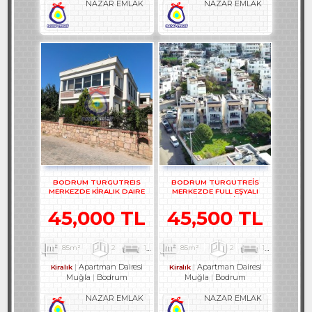
NAZAR EMLAK
NAZAR EMLAK
BODRUM TURGUTREIS
BODRUM TURGUTREİS
MERKEZDE KİRALIK DAIRE
MERKEZDE FULL EŞYALI
REF-3300-1
BAHÇE KATI 2+1 DAİRE - REF-
3141-1
45,000 TL
45,500 TL
85m²
2
1
1
85m²
2
1
1
Apartman Dairesi
Apartman Dairesi
Kiralık
Kiralık
Muğla
Bodrum
Muğla
Bodrum
NAZAR EMLAK
NAZAR EMLAK