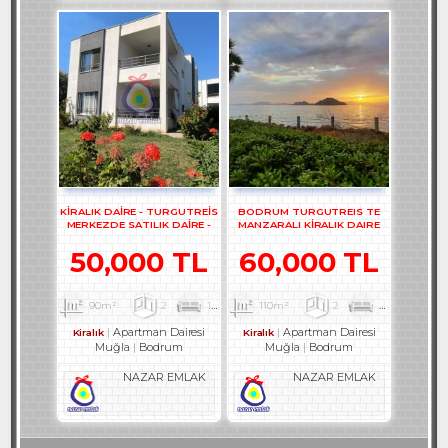
KİRALIK DAİRE - TURGUTREİS
BODRUM TURGUTREIS TE
MERKEZDE SATILIK DAİRE -
MANZARALI KİRALIK DAIRE
REF- 2373-1
REF-2524
50,000 TL
60,000 TL
90m²
2
1
2
110m²
2
1
3
Apartman Dairesi
Apartman Dairesi
Kiralık
Kiralık
Muğla
Bodrum
Muğla
Bodrum
NAZAR EMLAK
NAZAR EMLAK