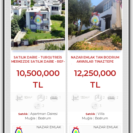
SATILIK DAİRE - TURGUTREİS
NAZAR EMLAK TAN BODRUM
MERKEZDE SATILIK DAİRE - REF-
AKYARLAR TINAZTEPE
2373
SİTESİNDE 2 +2 VİLLA REF-3307
10,500,000
12,250,000
TL
TL
90m²
2
1
130m²
2
2
2
3
Apartman Dairesi
Villa
Satılık
Satılık
Muğla
Bodrum
Muğla
Bodrum
NAZAR EMLAK
NAZAR EMLAK