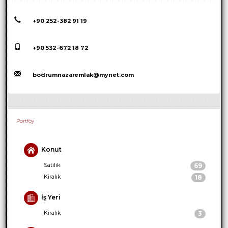
+90 252-382 91 19
+90 532-672 18 72
bodrumnazaremlak@mynet.com
Portföy
Konut
Satılık
69
Kiralık
18
İş Yeri
Kiralık
3