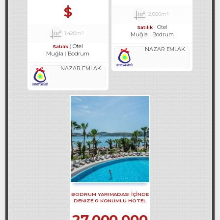
$
2,000m²
Otel
Satılık
1,420m²
Muğla
Bodrum
Otel
Satılık
NAZAR EMLAK
Muğla
Bodrum
NAZAR EMLAK
BODRUM YARIMADASI IÇINDE
DENIZE 0 KONUMLU HOTEL
REF-597
27,000,000