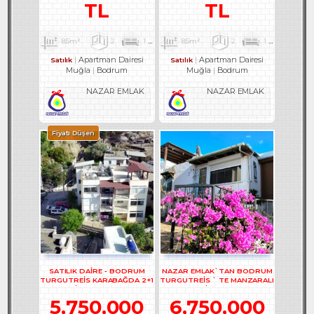
TL
TL
85m²
2
1
1
85m²
2
1
1
Apartman Dairesi
Apartman Dairesi
Satılık
Satılık
Muğla
Bodrum
Muğla
Bodrum
NAZAR EMLAK
NAZAR EMLAK
Fiyatı Düşen
SATILIK DAİRE - BODRUM
NAZAR EMLAK`TAN BODRUM
TURGUTREİS KARABAĞDA 2+1
TURGUTREİS ` TE MANZARALI
DAİRE - REF- 3167
2+1 DAİRE REF-2749
5,750,000
6,750,000