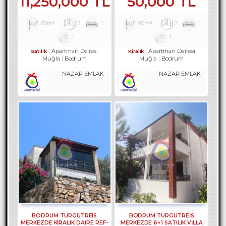
11,250,000 TL
50,000 TL
80m²
2
1
90m²
2
1
1
2
Apartman Dairesi
Apartman Dairesi
Satılık
Kiralık
Muğla
Bodrum
Muğla
Bodrum
NAZAR EMLAK
NAZAR EMLAK
BODRUM TURGUTREIS
BODRUM TURGUTREİS
MERKEZDE KİRALIK DAIRE REF-
MERKEZDE 6+1 SATILIK VİLLA