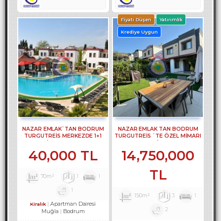
Fiyatı Düşen
Yatırımlık
Krediye Uygun
NAZAR EMLAK`TAN BODRUM
NAZAR EMLAK TAN BODRUM
TURGUTREİS MERKEZDE 1+1
TURGUTREİS `TE ÖZEL MİMARI
DAİRE REF--3308.
TASARIM 3 +1 VİLLA REF-3299 ...
40,000 TL
14,750,000
TL
70m²
1
1
1
150m²
3
1
Apartman Dairesi
Kiralık
2
Muğla
Bodrum