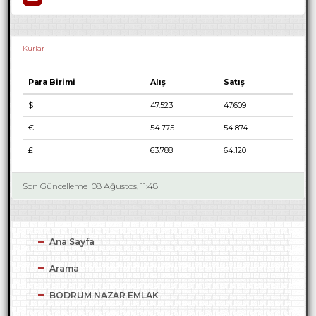
Kurlar
Para Birimi
Alış
Satış
$
47.523
47.609
€
54.775
54.874
£
63.788
64.120
Son Güncelleme
08 Ağustos, 11:48
Ana Sayfa
Arama
BODRUM NAZAR EMLAK