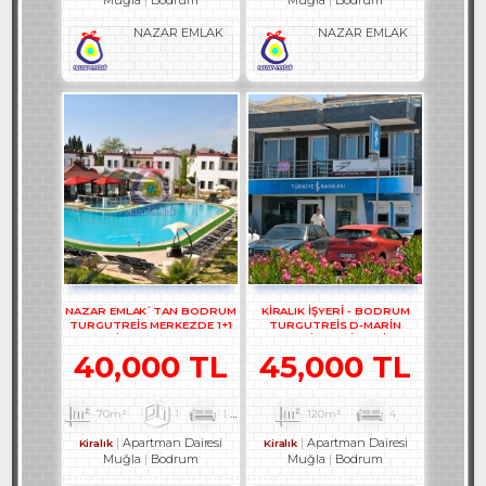
Muğla
Bodrum
Muğla
Bodrum
NAZAR EMLAK
NAZAR EMLAK
NAZAR EMLAK`TAN BODRUM
KİRALIK İŞYERİ - BODRUM
TURGUTREİS MERKEZDE 1+1
TURGUTREİS D-MARİN
DAİRE REF--3308.
KARŞISI KİRALIK İŞYERİ REF-
3131
40,000 TL
45,000 TL
70m²
1
1
1
120m²
4
Apartman Dairesi
Apartman Dairesi
Kiralık
Kiralık
Muğla
Bodrum
Muğla
Bodrum