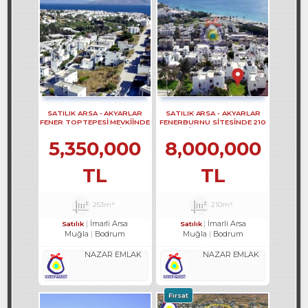
SATILIK ARSA - AKYARLAR
SATILIK ARSA - AKYARLAR
FENER TOPTEPESİ MEVKİİNDE
FENERBURNU SİTESİNDE 210
253 M2 YOL CEPHELİ ARSA
M2 İ ARSA REF-3249
REF-3215
5,350,000
8,000,000
TL
TL
253m²
210m²
İmarli Arsa
İmarli Arsa
Satılık
Satılık
Muğla
Bodrum
Muğla
Bodrum
NAZAR EMLAK
NAZAR EMLAK
Fırsat