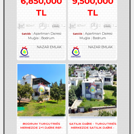
6,850,000
9,500,000
TL
TL
80m²
2
1
1
87m²
2
1
1
Apartman Dairesi
Apartman Dairesi
Satılık
Satılık
Muğla
Bodrum
Muğla
Bodrum
NAZAR EMLAK
NAZAR EMLAK
BODRUM TURGUTREİS
SATILIK DAİRE - TURGUTREİS
MERKEZDE 2+1 DAİRE REF-
MERKEZDE SATILIK DAİRE -
3302
REF- 2373