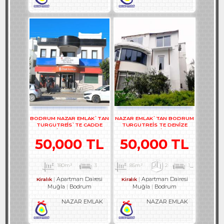
BODRUM NAZAR EMLAK`TAN
NAZAR EMLAK`TAN BODRUM
TURGUTREİS`TE CADDE
TURGUTREİS TE DENİZE
ÜZERİ ARKA TERASLI
YAKIN EŞYALI KİRALIK 2+1
DUBLEKS BÜRO REF-1357
DAİRE REF-3097
50,000 TL
50,000 TL
180m²
3
85m²
2
1
1
Apartman Dairesi
Apartman Dairesi
Kiralık
Kiralık
Muğla
Bodrum
Muğla
Bodrum
NAZAR EMLAK
NAZAR EMLAK