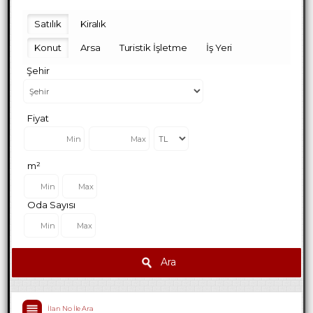
Satılık
Kiralık
Konut
Arsa
Turistik İşletme
İş Yeri
Şehir
Fiyat
m²
Oda Sayısı
Ara
İlan No İle Ara