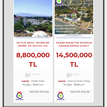
SATILIK ARSA - AKYARLAR
NAZAR EMLAKTAN BODRUM
KEMER`DE 400 M2 YOL
KADIKALESINDE KONUT
CEPHELİ ARSA REF-2157
IMARLI ARSA REF-1353
8,800,000
14,500,000
TL
TL
400m²
320m²
İmarli Arsa
Konut İmarlı Arsa
Satılık
Satılık
Muğla
Bodrum
Muğla
Bodrum
NAZAR EMLAK
NAZAR EMLAK