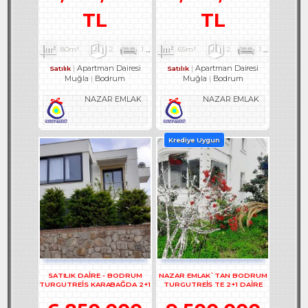
TL
TL
80m²
2
1
1
65m²
2
1
2
Apartman Dairesi
Apartman Dairesi
Satılık
Satılık
Muğla
Bodrum
Muğla
Bodrum
NAZAR EMLAK
NAZAR EMLAK
Krediye Uygun
SATILIK DAİRE - BODRUM
NAZAR EMLAK`TAN BODRUM
TURGUTREİS KARABAĞDA 2+1
TURGUTREİS TE 2+1 DAİRE
DAİRE - REF- 3178
REF-2928