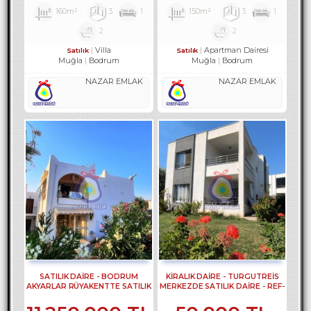
160m²
3
1
150m²
3
1
2
2
Villa
Apartman Dairesi
Satılık
Satılık
Muğla
Bodrum
Muğla
Bodrum
NAZAR EMLAK
NAZAR EMLAK
SATILIK DAİRE - BODRUM
KİRALIK DAİRE - TURGUTREİS
AKYARLAR RÜYAKENTTE SATILIK
MERKEZDE SATILIK DAİRE - REF-
DAİRE REF-2490
2373-1