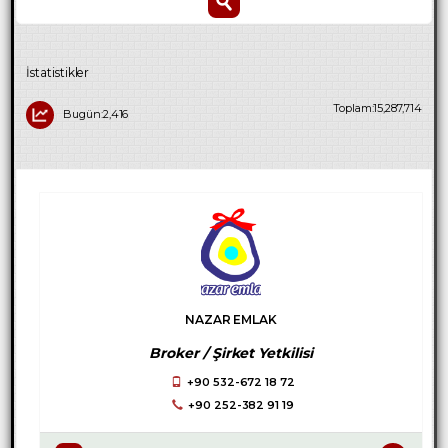
İstatistikler
Toplam:15,287,714
Bugün:2,416
NAZAR EMLAK
Broker / Şirket Yetkilisi
+90 532-672 18 72
+90 252-382 91 19