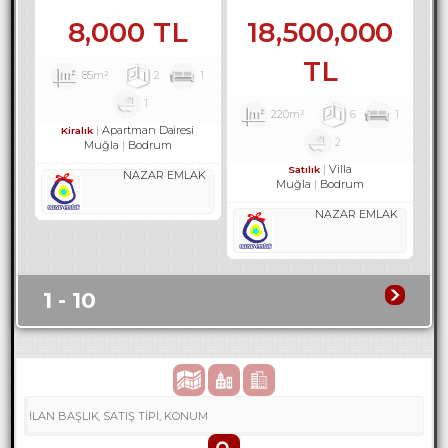
3301
REF-3303
8,000 TL
18,500,000
TL
85m²
2
1
1
220m²
6
1
Apartman Dairesi
Kiralık
2
Muğla
Bodrum
Villa
Satılık
NAZAR EMLAK
Muğla
Bodrum
NAZAR EMLAK
1 - 10