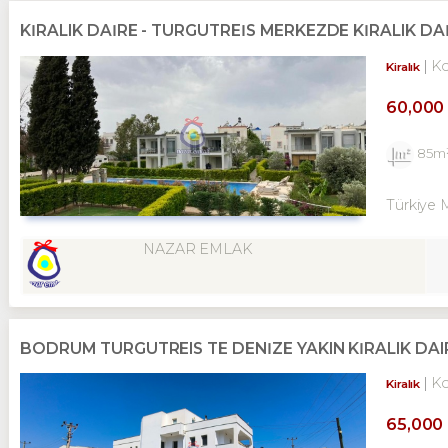
KİRALIK DAİRE - TURGUTREİS MERKEZDE KİRALIK DAİ
K
Kiralık
60,000
85m
Türkiye 
NAZAR EMLAK
BODRUM TURGUTREIS TE DENİZE YAKIN KİRALIK DAI
K
Kiralık
65,000