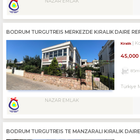
NAZAR EMLAK
BODRUM TURGUTREIS MERKEZDE KİRALIK DAIRE REF
K
Kiralık
45,000
85m
Türkiye 
NAZAR EMLAK
BODRUM TURGUTREIS TE MANZARALI KİRALIK DAIRE