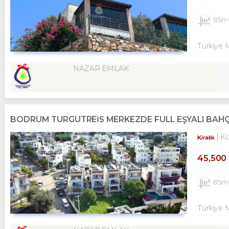
85m
Türkiye 
NAZAR EMLAK
BODRUM TURGUTREİS MERKEZDE FULL EŞYALI BAHÇE K
K
Kiralık
45,500
85m
Türkiye 