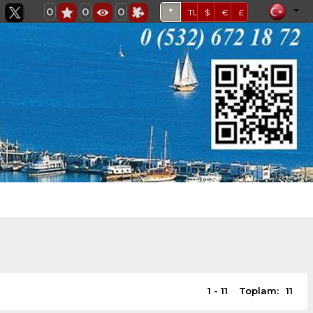
0
0
0
*
TL
$
€
£
1 - 11
Toplam:
11