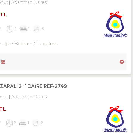
onut
Apartman Dairesi
 TL
²
2
1
3
Muğla / Bodrum
/ Turgutreis
ARALI 2+1 DAİRE REF-2749
onut
Apartman Dairesi
 TL
²
2
1
2