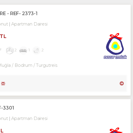
E - REF- 2373-1
onut
Apartman Dairesi
 TL
²
2
1
2
Muğla / Bodrum
/ Turgutreis
-3301
onut
Apartman Dairesi
TL