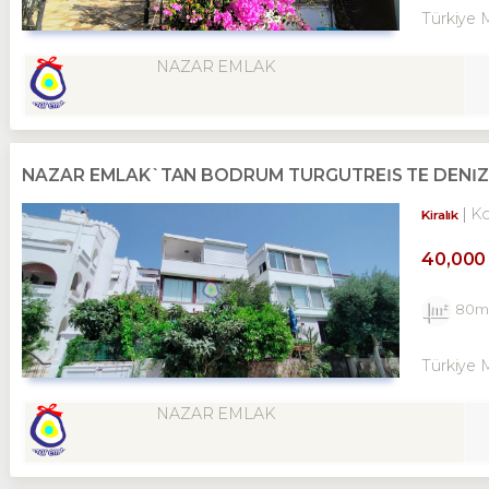
Türkiye 
NAZAR EMLAK
NAZAR EMLAK`TAN BODRUM TURGUTREİS TE DENİZE Y
K
Kiralık
40,000
80m
Türkiye 
NAZAR EMLAK