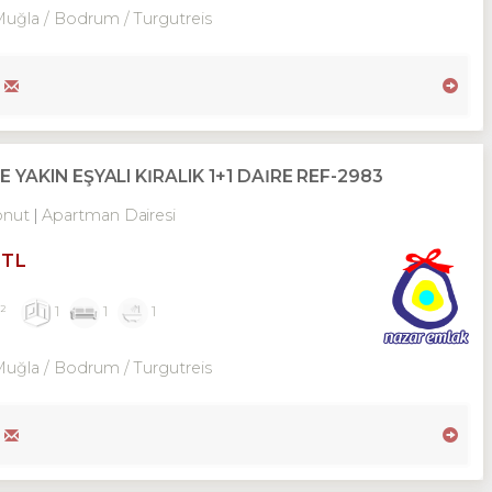
Muğla / Bodrum
/ Turgutreis
AKIN EŞYALI KİRALIK 1+1 DAİRE REF-2983
onut
Apartman Dairesi
 TL
²
1
1
1
Muğla / Bodrum
/ Turgutreis