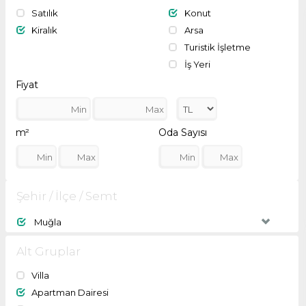
Satılık
Konut
Kiralık
Arsa
Turistik İşletme
İş Yeri
Fiyat
m²
Oda Sayısı
Şehir / İlçe / Semt
Muğla
Alt Gruplar
Villa
Apartman Dairesi