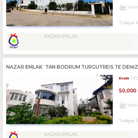
140
Türkiye 
NAZAR EMLAK
NAZAR EMLAK`TAN BODRUM TURGUTREİS TE DENİZE Y
K
Kiralık
50,000
85m
Türkiye 
NAZAR EMLAK