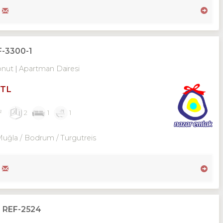
-3300-1
onut
Apartman Dairesi
 TL
²
2
1
1
Muğla / Bodrum
/ Turgutreis
 REF-2524