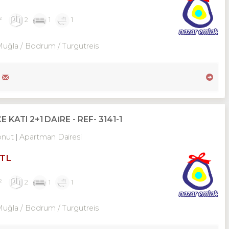
²
2
1
1
Muğla / Bodrum
/ Turgutreis
ATI 2+1 DAİRE - REF- 3141-1
onut
Apartman Dairesi
 TL
²
2
1
1
Muğla / Bodrum
/ Turgutreis