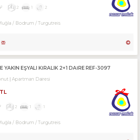
m²
2
1
2
Muğla / Bodrum
/ Turgutreis
AKIN EŞYALI KİRALIK 2+1 DAİRE REF-3097
onut
Apartman Dairesi
 TL
²
2
1
1
Muğla / Bodrum
/ Turgutreis