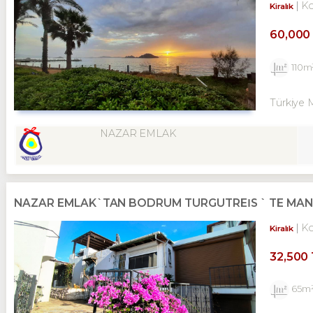
K
Kiralık
60,000
110m
Türkiye 
NAZAR EMLAK
NAZAR EMLAK`TAN BODRUM TURGUTREİS ` TE MANZ
K
Kiralık
32,500
65m