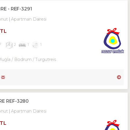
RE - REF-3291
onut
Apartman Dairesi
 TL
²
2
1
1
Muğla / Bodrum
/ Turgutreis
RE REF-3280
onut
Apartman Dairesi
 TL