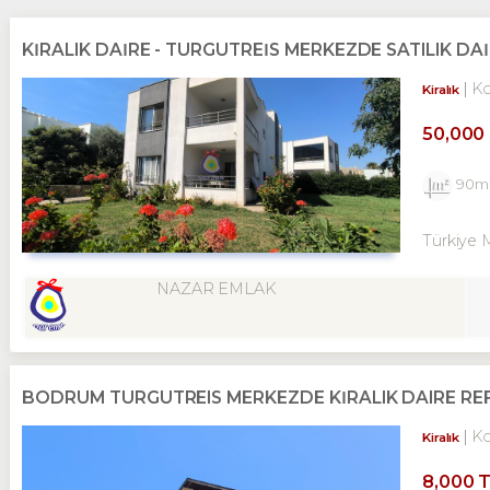
KİRALIK DAİRE - TURGUTREİS MERKEZDE SATILIK DAİR
K
Kiralık
50,000
90m
Türkiye 
NAZAR EMLAK
BODRUM TURGUTREIS MERKEZDE KİRALIK DAIRE REF
K
Kiralık
8,000 