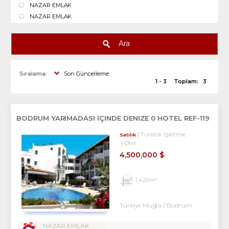
NAZAR EMLAK
NAZAR EMLAK
Ara
Sıralama:
Son Güncelleme
1 - 3
Toplam:
3
BODRUM YARIMADASI İÇİNDE DENİZE 0 HOTEL REF-119
Turistik İşletme
Satılık
Otel
4,500,000 $
1,420m²
Türkiye Muğla / Bodrum
NAZAR EMLAK