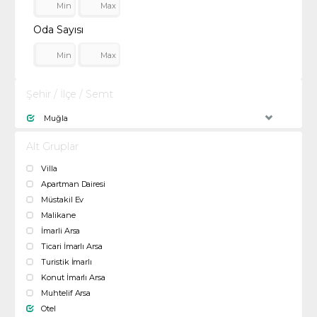
Oda Sayısı
Şehir / İlçe / Semt
Muğla
Alt Gruplar
Villa
Apartman Dairesi
Müstakil Ev
Malikane
İmarli Arsa
Ticari İmarlı Arsa
Turistik İmarlı
Konut İmarlı Arsa
Muhtelif Arsa
Otel