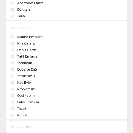
Apartman Dairesi
Dükkan
Tarla
Kategori
Marina Emlakları
Kira Garantili
Deniz Gören
Tatil Emlakları
Yatırımlık
Doğa ve Dağ
Yenilenmiş
Köy Evleri
Problemsiz
Özel Yapım
Luks Emlaklar
Ticari
Konut
İlan Sahibi