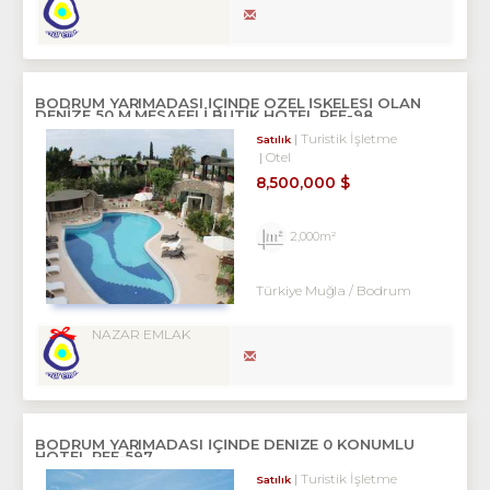
BODRUM YARIMADASI IÇINDE ÖZEL ISKELESI OLAN
DENIZE 50 M MESAFELI BUTIK HOTEL REF-98
Turistik İşletme
Satılık
Otel
8,500,000 $
2,000m²
Türkiye Muğla / Bodrum
NAZAR EMLAK
BODRUM YARIMADASI IÇINDE DENIZE 0 KONUMLU
HOTEL REF-597
Turistik İşletme
Satılık