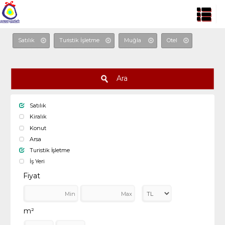
Satılık
Turistik İşletme
Muğla
Otel
Ara
Satılık
Kiralık
Konut
Arsa
Turistik İşletme
İş Yeri
Fiyat
m²