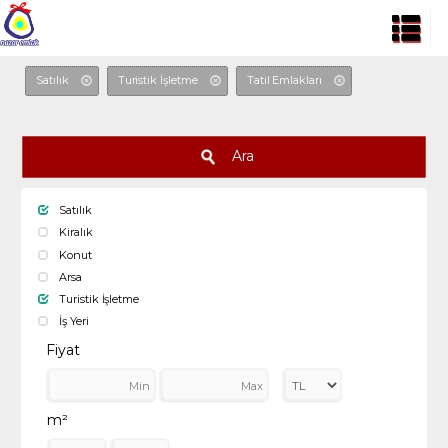
Satılık
Turistik İşletme
Tatil Emlakları
Ara
Satılık
Kiralık
Konut
Arsa
Turistik İşletme
İş Yeri
Fiyat
m²