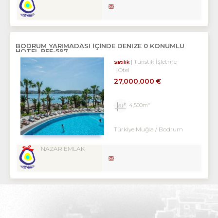
BODRUM YARIMADASI IÇINDE DENIZE 0 KONUMLU
HOTEL REF-597
Turistik İşletme
Satılık
Otel
27,000,000 €
4,500m²
Türkiye Muğla / Bodrum
NAZAR EMLAK