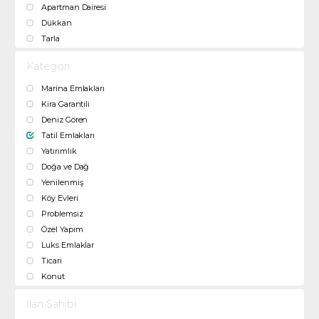
Apartman Dairesi
Dükkan
Tarla
Kategori
Marina Emlakları
Kira Garantili
Deniz Gören
Tatil Emlakları
Yatırımlık
Doğa ve Dağ
Yenilenmiş
Köy Evleri
Problemsiz
Özel Yapım
Luks Emlaklar
Ticari
Konut
İlan Sahibi