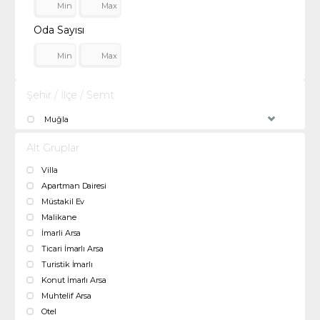
Oda Sayısı
Şehir / İlçe / Semt
Muğla
Alt Gruplar
Villa
Apartman Dairesi
Müstakil Ev
Malikane
İmarli Arsa
Ticari İmarlı Arsa
Turistik İmarlı
Konut İmarlı Arsa
Muhtelif Arsa
Otel