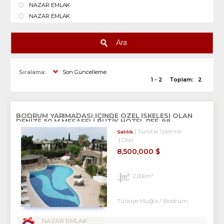
NAZAR EMLAK
NAZAR EMLAK
Ara
Sıralama:
Son Güncelleme
1 - 2
Toplam:
2
BODRUM YARIMADASI IÇINDE ÖZEL ISKELESI OLAN
DENIZE 50 M MESAFELI BUTIK HOTEL REF-98
Turistik İşletme
Satılık
Otel
8,500,000 $
2,000m²
Türkiye Muğla / Bodrum
NAZAR EMLAK