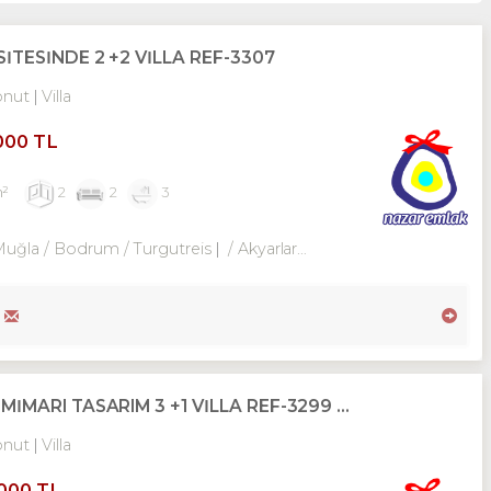
TESİNDE 2 +2 VİLLA REF-3307
onut
Villa
000 TL
m²
2
2
3
Muğla / Bodrum
/ Turgutreis
/ Akyarlar Mah.
ARI TASARIM 3 +1 VİLLA REF-3299 ...
onut
Villa
,000 TL