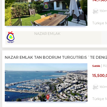
150
Türkiye 
NAZAR EMLAK
NAZAR EMLAK TAN BODRUM TURGUTREİS `TE DENİZE 0
K
Satılık
15,500
160
Türkiye 