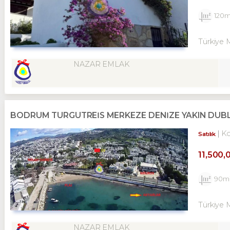
120
Türkiye 
NAZAR EMLAK
BODRUM TURGUTREİS MERKEZE DENİZE YAKIN DUBL
K
Satılık
11,500,
90m
Türkiye 
NAZAR EMLAK