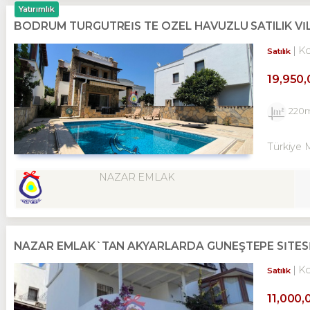
Yatırımlık
BODRUM TURGUTREİS TE ÖZEL HAVUZLU SATILIK Vİ
K
Satılık
19,950
220
Türkiye 
NAZAR EMLAK
NAZAR EMLAK`TAN AKYARLARDA GÜNEŞTEPE SİTESİN
K
Satılık
11,000,