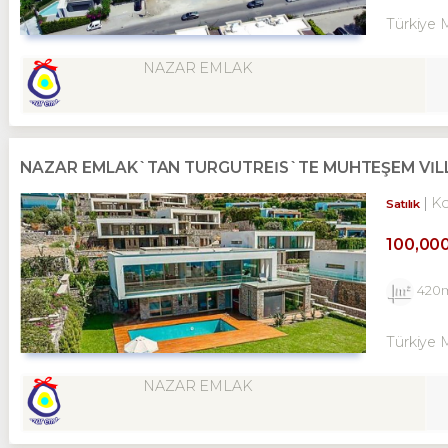
Türkiye 
NAZAR EMLAK
NAZAR EMLAK`TAN TURGUTREİS`TE MUHTEŞEM VİLL
K
Satılık
100,00
420
Türkiye 
NAZAR EMLAK