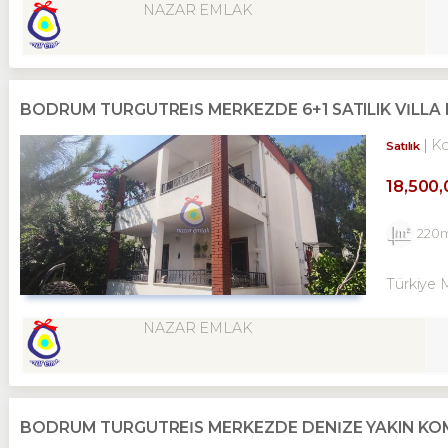
NAZAR EMLAK
BODRUM TURGUTREİS MERKEZDE 6+1 SATILIK VİLLA 
K
Satılık
18,500
220
Türkiye 
NAZAR EMLAK
BODRUM TURGUTREİS MERKEZDE DENİZE YAKIN KOMP