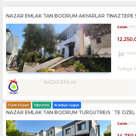
NAZAR EMLAK TAN BODRUM AKYARLAR TINAZTEPE Sİ
K
Satılık
12,250,
130
Türkiye 
NAZAR EMLAK
Fiyatı Düşen
Yatırımlık
Krediye Uygun
NAZAR EMLAK TAN BODRUM TURGUTREİS `TE ÖZEL MİM
K
Satılık
14,750