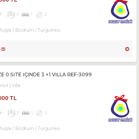
m²
3
1
2
Muğla / Bodrum
/ Turgutreis
 SİTE İÇİNDE 3 +1 VİLLA REF-3099
onut
Villa
,000 TL
m²
3
1
2
Muğla / Bodrum
/ Turgutreis