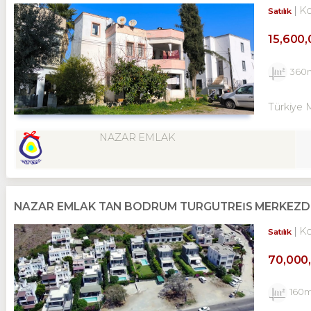
K
Satılık
15,600
360
Türkiye 
NAZAR EMLAK
NAZAR EMLAK TAN BODRUM TURGUTREİS MERKEZDE 3
K
Satılık
70,000
160