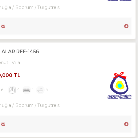
Muğla / Bodrum
/ Turgutreis
ALAR REF-1456
onut
Villa
0,000 TL
m²
4
1
4
Muğla / Bodrum
/ Turgutreis