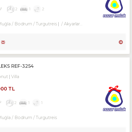
m²
2
1
2
Muğla / Bodrum
/ Turgutreis
/ Akyarlar Mah.
EKS REF-3254
onut
Villa
000 TL
²
2
1
1
Muğla / Bodrum
/ Turgutreis