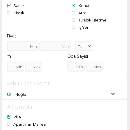
Satılık
Konut
Kiralık
Arsa
Turistik İşletme
İş Yeri
Fiyat
m²
Oda Sayısı
Şehir / İlçe / Semt
Muğla
Alt Gruplar
Villa
Apartman Dairesi