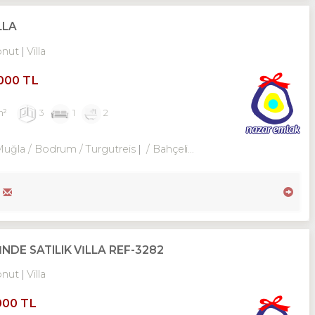
LLA
onut
Villa
,000 TL
m²
3
1
2
Muğla / Bodrum
/ Turgutreis
/ Bahçelievler Mh.
DE SATILIK VİLLA REF-3282
onut
Villa
000 TL