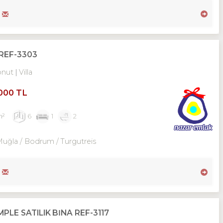
REF-3303
onut
Villa
,000 TL
m²
6
1
2
Muğla / Bodrum
/ Turgutreis
LE SATILIK BİNA REF-3117