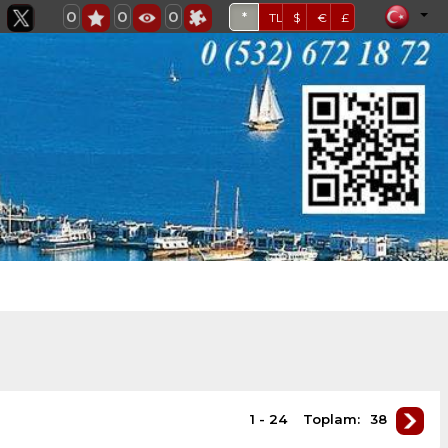
0
0
0
*
TL
$
€
£
1 - 24
Toplam:
38