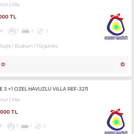
onut
Villa
,000 TL
m²
7
3
3
Muğla / Bodrum
/ Turgutreis
 +1 ÖZEL HAVUZLU VİLLA REF-3211
onut
Villa
,000 TL
m²
3
1
3