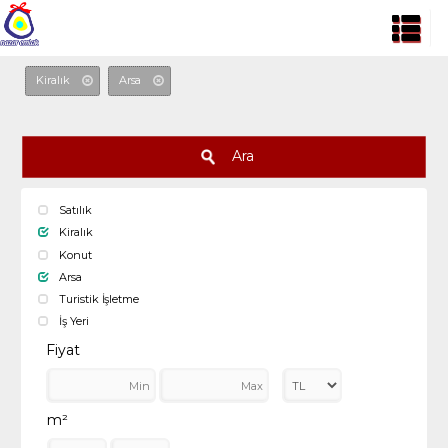
Kiralık
Arsa
Ara
Satılık
Kiralık
Konut
Arsa
Turistik İşletme
İş Yeri
Fiyat
m²