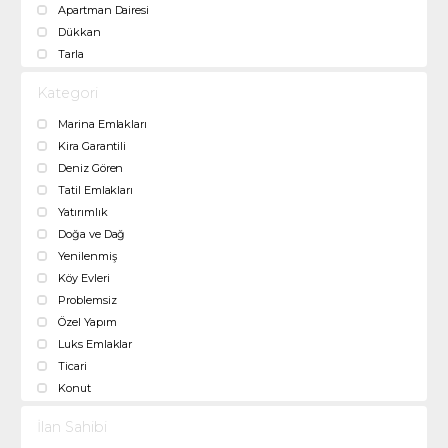
Apartman Dairesi
Dükkan
Tarla
Kategori
Marina Emlakları
Kira Garantili
Deniz Gören
Tatil Emlakları
Yatırımlık
Doğa ve Dağ
Yenilenmiş
Köy Evleri
Problemsiz
Özel Yapım
Luks Emlaklar
Ticari
Konut
İlan Sahibi