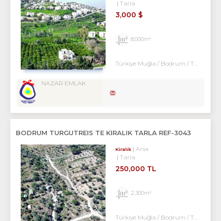
Tarla
3,000 $
8,000m²
Türkiye Muğla / Bodrum
/ Turgutreis
NAZAR EMLAK
BODRUM TURGUTREIS TE KIRALIK TARLA REF-3043
Arsa
Kiralık
Tarla
250,000 TL
2,300m²
Türkiye Muğla / Bodrum
/ Turgutreis