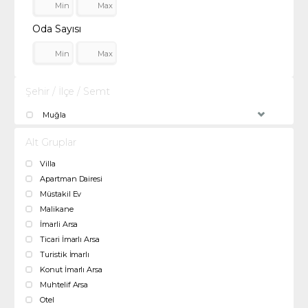
Oda Sayısı
Şehir / İlçe / Semt
Muğla
Alt Gruplar
Villa
Apartman Dairesi
Müstakil Ev
Malikane
İmarli Arsa
Ticari İmarlı Arsa
Turistik İmarlı
Konut İmarlı Arsa
Muhtelif Arsa
Otel