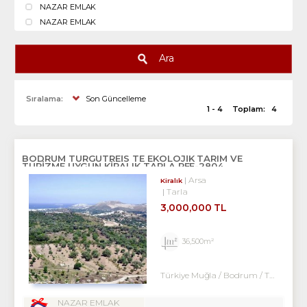
NAZAR EMLAK
NAZAR EMLAK
Ara
Sıralama:
Son Güncelleme
1 - 4
Toplam:
4
BODRUM TURGUTREIS TE EKOLOJIK TARIM VE
TURIZME UYGUN KIRALIK TARLA REF-2804
Arsa
Kiralık
Tarla
3,000,000 TL
36,500m²
Türkiye Muğla / Bodrum
/ Turgutreis
NAZAR EMLAK