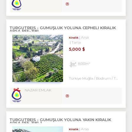
TURGUTREİS - GÜMÜŞLÜK YOLUNA CEPHELİ KİRALIK
ARSA REF-3181
Arsa
Kiralık
Tarla
5,000 $
8,000m²
Türkiye Muğla / Bodrum
/ Turgutreis
NAZAR EMLAK
TURGUTREİS - GÜMÜŞLÜK YOLUNA YAKIN KİRALIK
ARSA REF-3181-1
Arsa
Kiralık