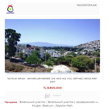
NAZAR EMLAK
SATILIK ARSA - AKYARLAR KEMER`DE 400 M2 YOL CEPHELİ ARSA REF-
2157
TL
8,800,000
400m²
Земельный участок
Земельный участок с разрешением на строительство
Продажа
Muğla
Bodrum
Akyarlar Mah.