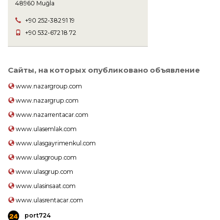
48960 Muğla
+90 252-382 91 19
+90 532-672 18 72
Сайты, на которых опубликовано объявление
www.nazargroup.com
www.nazargrup.com
www.nazarrentacar.com
www.ulasemlak.com
www.ulasgayrimenkul.com
www.ulasgroup.com
www.ulasgrup.com
www.ulasinsaat.com
www.ulasrentacar.com
port724