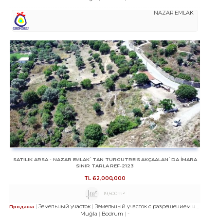
NAZAR EMLAK
SATILIK ARSA - NAZAR EMLAK`TAN TURGUTREIS AKÇAALAN`DA İMARA
SINIR TARLA REF-2123
TL
62,000,000
19,500m²
Земельный участок
Земельный участок с разрешением на строительство
Продажа
Muğla
Bodrum
-