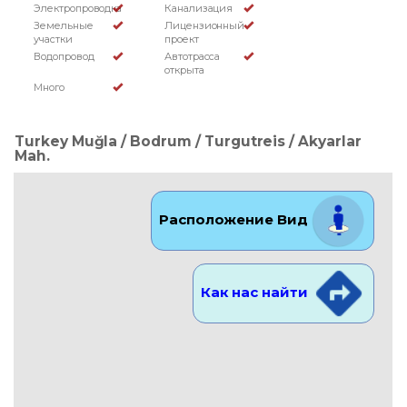
Электропроводка
Канализация
Земельные
Лицензионный
участки
проект
Водопровод
Автотрасса
открыта
Много
Turkey Muğla / Bodrum
/ Turgutreis
/ Akyarlar
Mah.
Расположение Вид
Как нас найти