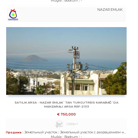
Muğla
Bodrum
-
NAZAR EMLAK
SATILIK ARSA - NAZAR EMLAK`TAN TURGUTREIS KARABAĞ`DA
MANZARALI ARSA REF-2133
€
750,000
1,000m²
Земельный участок
Земельный участок с разрешением на строительство
Продажа
Muğla
Bodrum
-