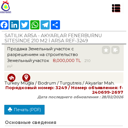
Facebook
LinkedIn
Twitter
WhatsApp
Telegram
Share
SATILIK ARSA - AKYARLAR FENERBURNU
SİTESİNDE 210 M2 İ ARSA REF-3249
Продажа Земельный участок с
разрешением на строительство
8,000,000 TL
Земельный участок
210
m²
Turkey Muğla / Bodrum
/ Turgutreis
/ Akyarlar Mah.
Порядковый номер:
3249
/ Номер объявления:
f-
240699-2697
Дата последнего обновления :
28/02/2026
Печать (PDF)
Основные сведения