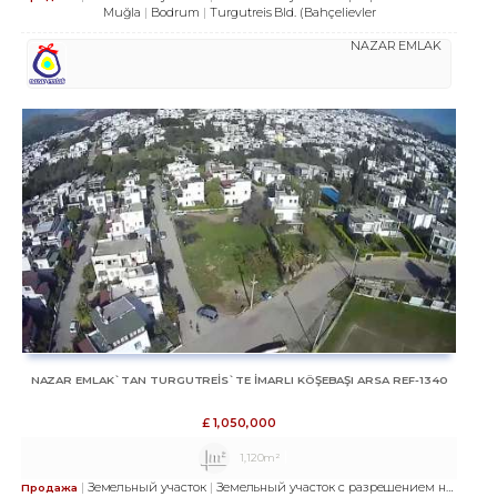
Muğla
Bodrum
Turgutreis Bld. (Bahçelievler
NAZAR EMLAK
NAZAR EMLAK`TAN TURGUTREİS`TE İMARLI KÖŞEBAŞI ARSA REF-1340
£
1,050,000
1,120m²
Земельный участок
Земельный участок с разрешением на строительство
Продажа