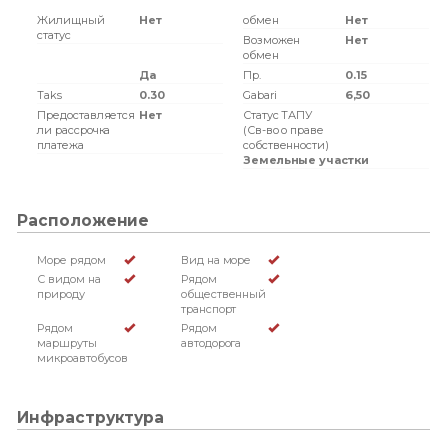
Жилищный
Нет
обмен
Нет
статус
Возможен
Нет
обмен
Да
Пр.
0.15
Taks
0.30
Gabari
6,50
Предоставляется
Нет
Статус ТАПУ
ли рассрочка
(Св-во о праве
платежа
собственности)
Земельные участки
Расположение
Море рядом
Вид на море
С видом на
Рядом
природу
общественный
транспорт
Рядом
Рядом
маршруты
автодорога
микроавтобусов
Инфраструктура