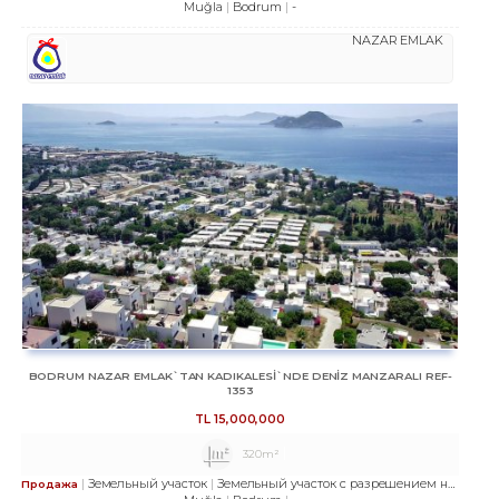
Muğla
Bodrum
-
NAZAR EMLAK
BODRUM NAZAR EMLAK`TAN KADIKALESİ`NDE DENİZ MANZARALI REF-
1353
TL
15,000,000
320m²
Земельный участок
Земельный участок с разрешением на строительство
Продажа