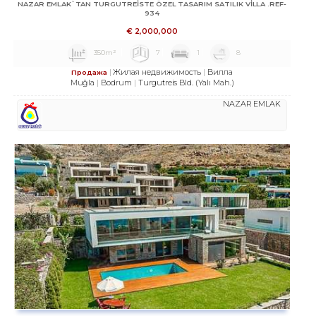
NAZAR EMLAK`TAN TURGUTREİSTE ÖZEL TASARIM SATILIK VİLLA .REF-
934
€
2,000,000
350m²
7
1
8
Жилая недвижимость
Вилла
Продажа
Muğla
Bodrum
Turgutreis Bld. (Yalı Mah.)
NAZAR EMLAK