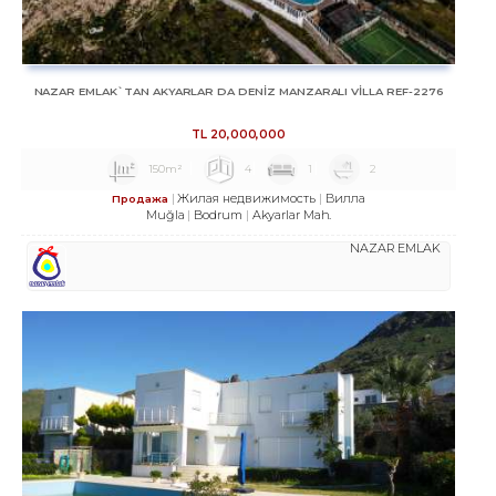
NAZAR EMLAK`TAN AKYARLAR DA DENİZ MANZARALI VİLLA REF-2276
TL
20,000,000
150m²
4
1
2
Жилая недвижимость
Вилла
Продажа
Muğla
Bodrum
Akyarlar Mah.
NAZAR EMLAK