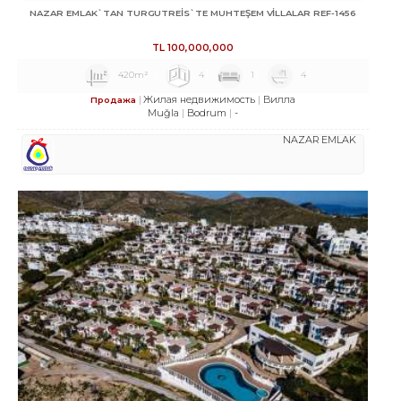
NAZAR EMLAK`TAN TURGUTREİS`TE MUHTEŞEM VİLLALAR REF-1456
TL
100,000,000
420m²
4
1
4
Жилая недвижимость
Вилла
Продажа
Muğla
Bodrum
-
NAZAR EMLAK