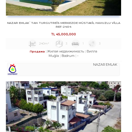
NAZAR EMLAK`TAN TURGUTREİS MERKEZDE MÜSTAKİL HAVUZLU VİLLA
REF-2404
TL
45,000,000
240m²
3
1
3
Жилая недвижимость
Вилла
Продажа
Muğla
Bodrum
-
NAZAR EMLAK