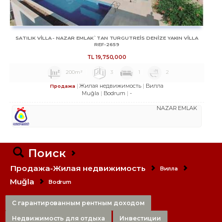
SATILIK VİLLA - NAZAR EMLAK`TAN TURGUTREİS DENİZE YAKIN VİLLA
REF-2659
TL
19,750,000
200m²
3
1
2
Жилая недвижимость
Вилла
Продажа
Muğla
Bodrum
-
NAZAR EMLAK
Поиск
Продажа-Жилая недвижимость
Вилла
Muğla
Bodrum
С гарантированным рентным доходом
Недвижимость для отдыха
Инвестиции