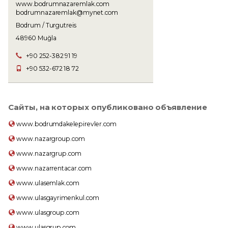
www.bodrumnazaremlak.com
bodrumnazaremlak@mynet.com
Bodrum / Turgutreis
48960 Muğla
+90 252-382 91 19
+90 532-672 18 72
Сайты, на которых опубликовано объявление
www.bodrumdakelepirevler.com
www.nazargroup.com
www.nazargrup.com
www.nazarrentacar.com
www.ulasemlak.com
www.ulasgayrimenkul.com
www.ulasgroup.com
www.ulasgrup.com