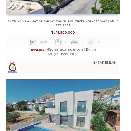
SATILIK VİLLA - NAZAR EMLAK`TAN TURGUTREİS MERKEZE YAKIN VİLLA
REF-2637
TL
18,500,000
180m²
5
1
3
Жилая недвижимость
Вилла
Продажа
Muğla
Bodrum
-
NAZAR EMLAK