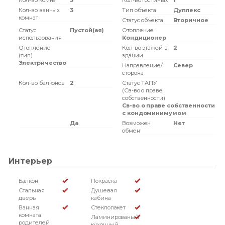
Кол-во комнат
3
Кол-во гостиных
1
Кол-во ванных
3
Тип объекта
Дуплекс
комнат
Статус объекта
Вторичное
Статус
Пустой(ая)
Отопление
использования
Кондиционер
Отопление
Кол-во этажей в
2
(тип)
здании
Электричество
Направление/
Север
сторона
Кол-во балконов
2
Статус ТАПУ
(Св-во о праве
собственности)
Св-во о праве собственности
с кондоминимумом
Да
Возможен
Нет
обмен
Интерьер
Балкон
Покраска
Стальная
Душевая
дверь
кабина
Ванная
Стеклопакет
комната
Ламинированый
родителей
кухонный