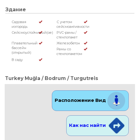
Здание
Садовая
С учетом
изгородь
сейсмоактивности
Сейсмоустойчивый(ое)
PVC-рамы /
стеклопакет
Плавательный
Железобетон
бассейн
Рамы со
(открытый)
стеклопакетом
В саду
Turkey Muğla / Bodrum
/ Turgutreis
Расположение Вид
Как нас найти