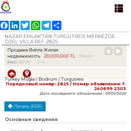
Facebook
LinkedIn
Twitter
WhatsApp
Telegram
Share
NAZAR EMLAK'TAN TURGUTREİS MERKEZDE
ÖZEL VİLLA REF-2825
Продажа Вилла Жилая
20,000,000 TL
недвижимость
176 m²
/
(Net)
150 m²
3 + 1
Turkey Muğla / Bodrum
/ Turgutreis
Порядковый номер:
2825
/ Номер объявления:
f-
240699-2303
Дата последнего обновления :
07/01/2026
Печать (PDF)
Основные сведения