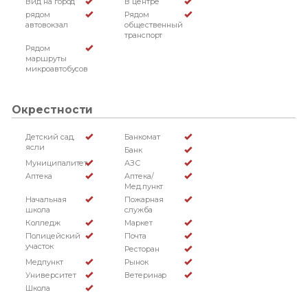
Вид на город
В центре
рядом
Рядом
автовокзал
общественный
транспорт
Рядом
маршруты
микроавтобусов
Окрестности
Детский сад,
Банкомат
ясли
Банк
Муниципалитет
АЗС
Аптека
Аптека/
Мед.пункт
Начальная
Пожарная
школа
служба
Колледж
Маркет
Полицейский
Почта
участок
Ресторан
Медпункт
Рынок
Университет
Ветеринар
Школа