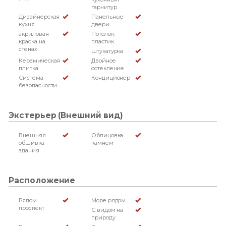
гарнитур
Дизайнерская
Панельные
кухня
двери
акриловая
Потолок:
краска на
пластик
стенах
штукатурка
Керамическая
Двойное
плитка
остекление
Система
Кондиционер
безопасности
Экстерьер (Внешний вид)
Внешняя
Облицовка
обшивка
камнем
здания
Расположение
Рядом
Море рядом
проспект
С видом на
природу