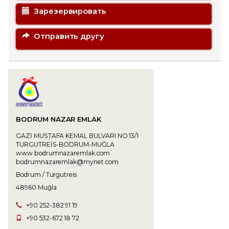
Зарезервировать
Отправить другу
BODRUM NAZAR EMLAK
GAZİ MUSTAFA KEMAL BULVARI NO:13/1
TURGUTREİS-BODRUM-MUĞLA
www.bodrumnazaremlak.com
bodrumnazaremlak@mynet.com
Bodrum / Turgutreis
48960 Muğla
+90 252-382 91 19
+90 532-672 18 72