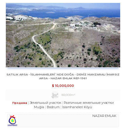
SATILIK ARSA - İSLAMHANELERİ`NDE DOĞA - DENİZ MANZARALI İMARSIZ
ARSA - NAZAR EMLAK REF-1961
$
10,000,000
89,000m²
Земельный участок
Различные земельные участки
Продажа
Muğla
Bodrum
İslamhaneleri Köyü
NAZAR EMLAK