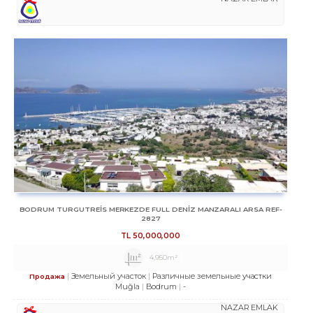
BODRUM TURGUTREİS MERKEZDE FULL DENİZ MANZARALI ARSA REF-
2827
TL
50,000,000
4,950m²
Земельный участок
Различные земельные участки
Продажа
Muğla
Bodrum
-
NAZAR EMLAK