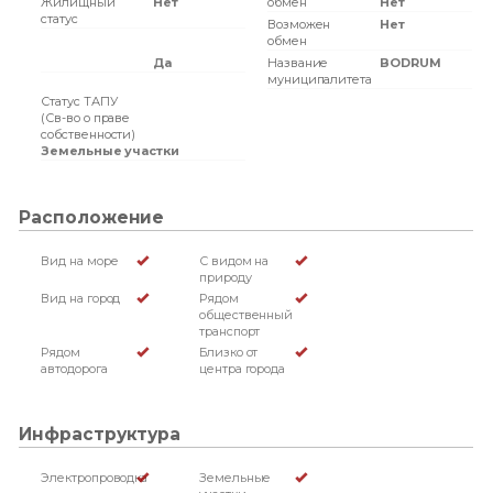
Жилищный
Нет
обмен
Нет
статус
Возможен
Нет
обмен
Да
Название
BODRUM
муниципалитета
Статус ТАПУ
(Св-во о праве
собственности)
Земельные участки
Расположение
Вид на море
С видом на
природу
Вид на город
Рядом
общественный
транспорт
Рядом
Близко от
автодорога
центра города
Инфраструктура
Электропроводка
Земельные