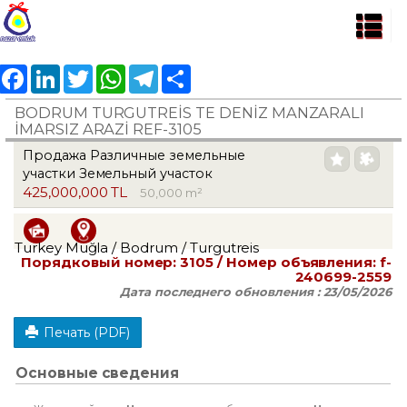
Facebook
LinkedIn
Twitter
WhatsApp
Telegram
Share
BODRUM TURGUTREİS TE DENİZ MANZARALI
İMARSIZ ARAZİ REF-3105
Продажа Различные земельные
участки Земельный участок
425,000,000 TL
50,000 m²
Turkey Muğla / Bodrum
/ Turgutreis
Порядковый номер:
3105
/ Номер объявления:
f-
240699-2559
Дата последнего обновления :
23/05/2026
Печать (PDF)
Основные сведения