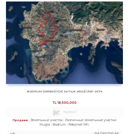
BODRUM DEREKÖYDE SATILIK ARAZİ REF-2574
TL
18,500,000
74,000m²
Земельный участок
Различные земельные участки
Продажа
Muğla
Bodrum
Peksimet Mh.
NAZAR EMLAK