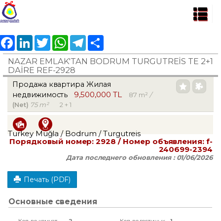
Facebook
LinkedIn
Twitter
WhatsApp
Telegram
Share
NAZAR EMLAK'TAN BODRUM TURGUTREİS TE 2+1
DAİRE REF-2928
Продажа квартира Жилая
9,500,000 TL
недвижимость
87 m²
/
(Net)
75 m²
2 + 1
Turkey Muğla / Bodrum
/ Turgutreis
Порядковый номер:
2928
/ Номер объявления:
f-
240699-2394
Дата последнего обновления :
01/06/2026
Печать (PDF)
Основные сведения