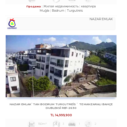
Жилая недвижимость
квартира
Продажа
Muğla
Bodrum
Turgutreis
NAZAR EMLAK
NAZAR EMLAK`TAN BODRUM TURGUTREİS ` TE MANZARALI BAHÇE
DUBLEKSİ REF-2630
TL
14,999,900
150m²
3
1
2