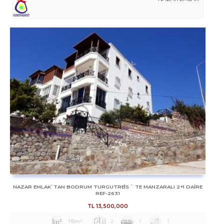
NAZAR EMLAK`TAN BODRUM TURGUTREİS ` TE MANZARALI 2+1 DAİRE
REF-2631
TL
13,500,000
115m²
2
1
1