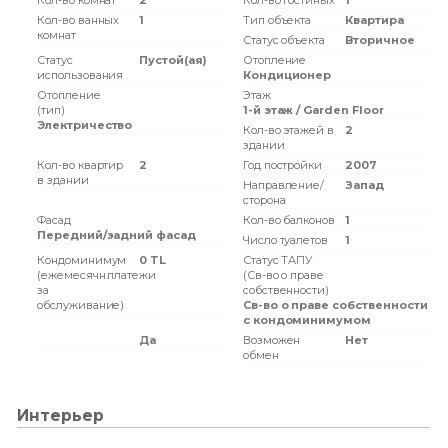
Кол-во комнат
2
Кол-во гостиных
1
Кол-во ванных
1
Тип объекта
Квартира
комнат
Статус объекта
Вторичное
Статус
Пустой(ая)
Отопление
использования
Кондиционер
Отопление
Этаж
(тип)
1-й этаж / Garden Floor
Электричество
Кол-во этажей в
2
здании
Кол-во квартир
2
Год постройки
2007
в здании
Направление/
Запад
сторона
Фасад
Кол-во балконов
1
Передний/задний фасад
Число туалетов
1
Кондоминимум
0 TL
Статус ТАПУ
(ежемесячн.платежи
(Св-во о праве
за
собственности)
обслуживание)
Св-во о праве собственности
с кондоминимумом
Да
Возможен
Нет
обмен
Интерьер