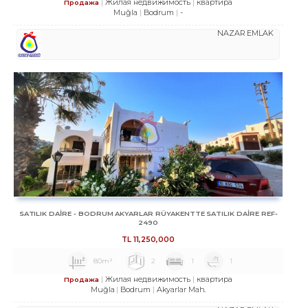
Жилая недвижимость
квартира
Продажа
Muğla
Bodrum
-
NAZAR EMLAK
SATILIK DAİRE - BODRUM AKYARLAR RÜYAKENTTE SATILIK DAİRE REF-
2490
TL
11,250,000
80m²
2
1
1
Жилая недвижимость
квартира
Продажа
Muğla
Bodrum
Akyarlar Mah.