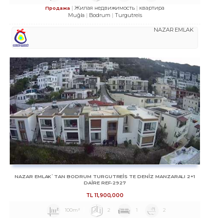
Жилая недвижимость
квартира
Продажа
Muğla
Bodrum
Turgutreis
NAZAR EMLAK
NAZAR EMLAK`TAN BODRUM TURGUTREİS TE DENİZ MANZARALI 2+1
DAİRE REF-2927
TL
11,900,000
100m²
2
1
2