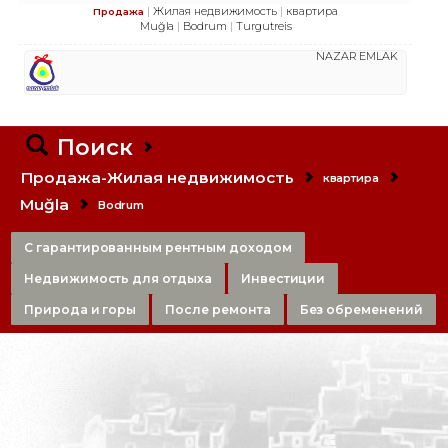
Жилая недвижимость
квартира
Продажа
Muğla
Bodrum
Turgutreis
NAZAR EMLAK
Поиск
Продажа-Жилая недвижимость
квартира
Muğla
Bodrum
С гарантированным рентным доходом
Недвижимость для отдыха
Инвестиции
Природа и горы
После ремонта
Без обременений