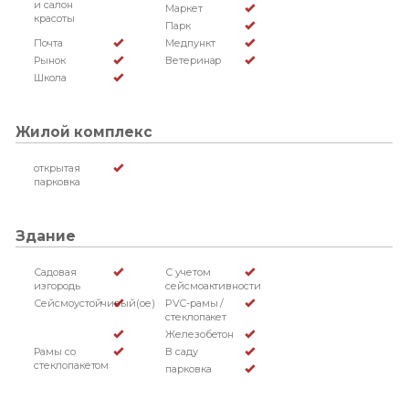
и салон
Маркет
красоты
Парк
Почта
Медпункт
Рынок
Ветеринар
Школа
Жилой комплекс
открытая
парковка
Здание
Садовая
С учетом
изгородь
сейсмоактивности
Сейсмоустойчивый(ое)
PVC-рамы /
стеклопакет
Железобетон
Рамы со
В саду
стеклопакетом
парковка