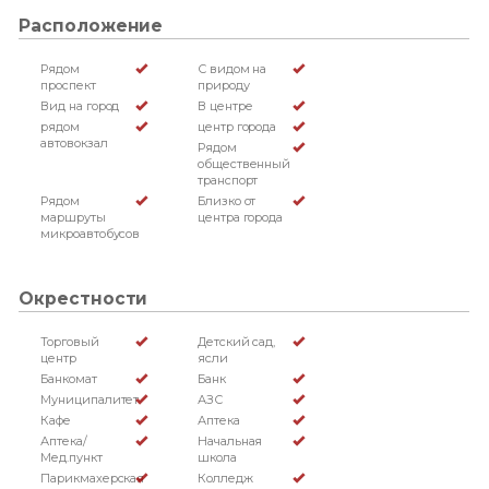
Расположение
Рядом
С видом на
проспект
природу
Вид на город
В центре
рядом
центр города
автовокзал
Рядом
общественный
транспорт
Рядом
Близко от
маршруты
центра города
микроавтобусов
Окрестности
Торговый
Детский сад,
центр
ясли
Банкомат
Банк
Муниципалитет
АЗС
Кафе
Аптека
Аптека/
Начальная
Мед.пункт
школа
Парикмахерская
Колледж