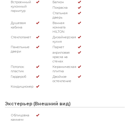
Встроенный
Балкон
кухонный
Покраска
гарнитур
Стальная
дверь
Душевая
Ванная
кабина
комната
HILTON
Стеклопакет
Дизайнерская
кухня
Панельные
Паркет
двери
акриловая
краска на
стенах
Потолок:
Керамическая
пластик
плитка
Гардероб
Двойное
остекление
Кондиционер
Экстерьер (Внешний вид)
Облицовка
камнем