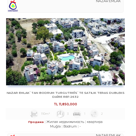
NAZAR EMLAK
NAZAR EMLAK`TAN BODRUM TURGUTREİS`TE SATILIK TERAS DUBLEKS
DAİRE REF-2632
TL
11,850,000
110m²
3
1
2
Жилая недвижимость
квартира
Продажа
Muğla
Bodrum
-
NAZAR EMLAK