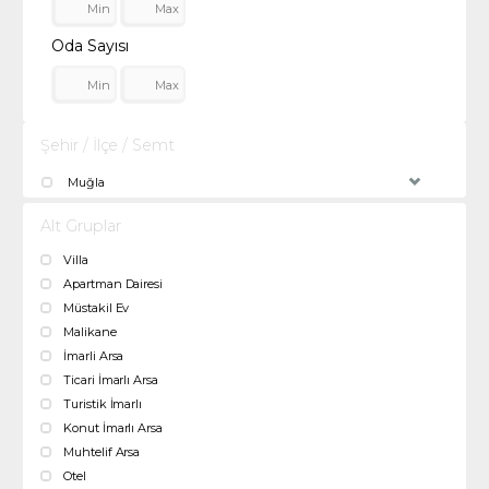
Oda Sayısı
Şehir / İlçe / Semt
Muğla
Alt Gruplar
Villa
Apartman Dairesi
Müstakil Ev
Malikane
İmarli Arsa
Ticari İmarlı Arsa
Turistik İmarlı
Konut İmarlı Arsa
Muhtelif Arsa
Otel