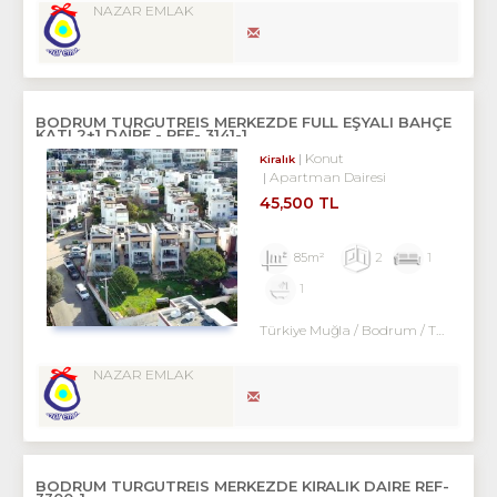
NAZAR EMLAK
BODRUM TURGUTREİS MERKEZDE FULL EŞYALI BAHÇE
KATI 2+1 DAİRE - REF- 3141-1
Konut
Kiralık
Apartman Dairesi
45,500 TL
85m²
2
1
1
Türkiye Muğla / Bodrum
/ Turgutreis
NAZAR EMLAK
BODRUM TURGUTREIS MERKEZDE KİRALIK DAIRE REF-