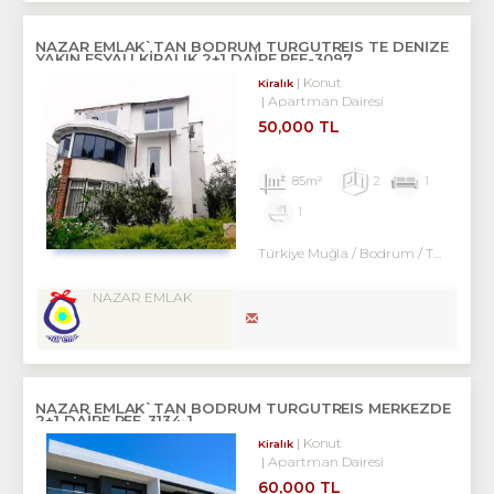
NAZAR EMLAK`TAN BODRUM TURGUTREİS TE DENİZE
YAKIN EŞYALI KİRALIK 2+1 DAİRE REF-3097
Konut
Kiralık
Apartman Dairesi
50,000 TL
85m²
2
1
1
Türkiye Muğla / Bodrum
/ Turgutreis
NAZAR EMLAK
NAZAR EMLAK`TAN BODRUM TURGUTREİS MERKEZDE
2+1 DAİRE REF-3134-1
Konut
Kiralık
Apartman Dairesi
60,000 TL