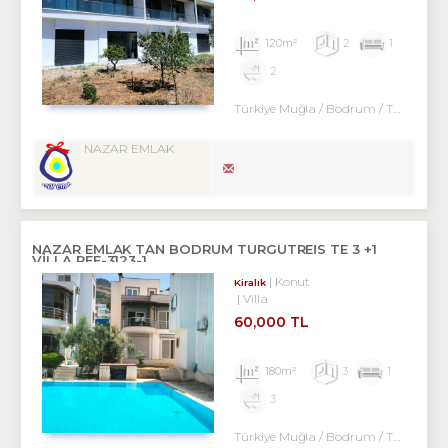
120m²
2
1
2
Türkiye Muğla / Bodrum
/ Turgutreis
NAZAR EMLAK
NAZAR EMLAK TAN BODRUM TURGUTREİS TE 3 +1
VİLLA REF-3123-1
Konut
Kiralık
Villa
60,000 TL
180m²
3
1
3
Türkiye Muğla / Bodrum
/ Turgutreis