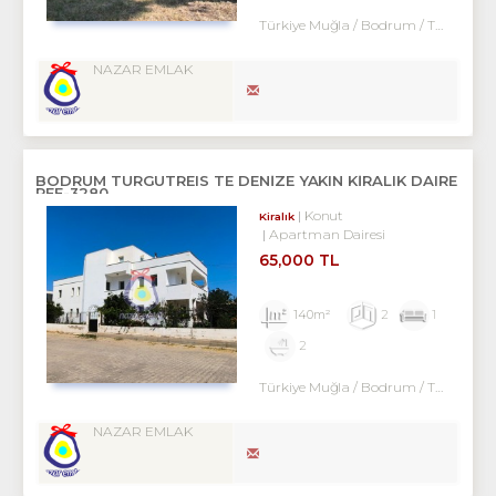
Türkiye Muğla / Bodrum
/ Turgutreis
NAZAR EMLAK
BODRUM TURGUTREIS TE DENİZE YAKIN KİRALIK DAIRE
REF-3280
Konut
Kiralık
Apartman Dairesi
65,000 TL
140m²
2
1
2
Türkiye Muğla / Bodrum
/ Turgutreis
NAZAR EMLAK