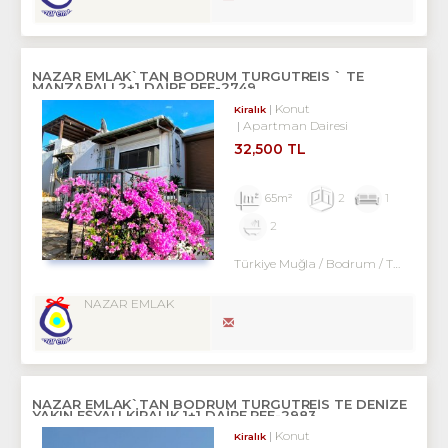
NAZAR EMLAK`TAN BODRUM TURGUTREİS ` TE
MANZARALI 2+1 DAİRE REF-2749
Konut
Kiralık
Apartman Dairesi
32,500 TL
65m²
2
1
2
Türkiye Muğla / Bodrum
/ Turgutreis
NAZAR EMLAK
NAZAR EMLAK`TAN BODRUM TURGUTREİS TE DENİZE
YAKIN EŞYALI KİRALIK 1+1 DAİRE REF-2983
Konut
Kiralık