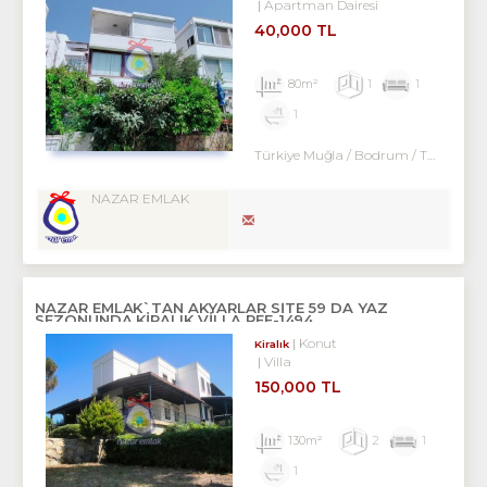
Apartman Dairesi
40,000 TL
80m²
1
1
1
Türkiye Muğla / Bodrum
/ Turgutreis
NAZAR EMLAK
NAZAR EMLAK`TAN AKYARLAR SİTE 59 DA YAZ
SEZONUNDA KİRALIK VİLLA REF-1494
Konut
Kiralık
Villa
150,000 TL
130m²
2
1
1