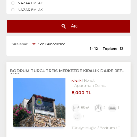
NAZAR EMLAK
NAZAR EMLAK
Ara
Sıralama:
Son Güncelleme
1 - 12
Toplam:
12
BODRUM TURGUTREIS MERKEZDE KİRALIK DAIRE REF-
3301
Konut
Kiralık
Apartman Dairesi
8,000 TL
85m²
2
1
1
Türkiye Muğla / Bodrum
/ Turgutreis