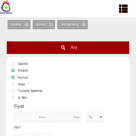
Kiralık
Konut
Yenilenmiş
Ara
Satılık
Kiralık
Konut
Arsa
Turistik İşletme
İş Yeri
Fiyat
m²