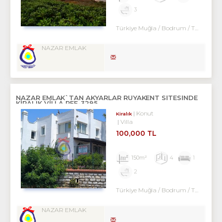
3
Türkiye Muğla / Bodrum
/ Turgutreis
NAZAR EMLAK
NAZAR EMLAK`TAN AKYARLAR RÜYAKENT SİTESİNDE
KİRALIK VİLLA REF-3295
Konut
Kiralık
Villa
100,000 TL
150m²
4
1
2
Türkiye Muğla / Bodrum
/ Turgutreis
NAZAR EMLAK