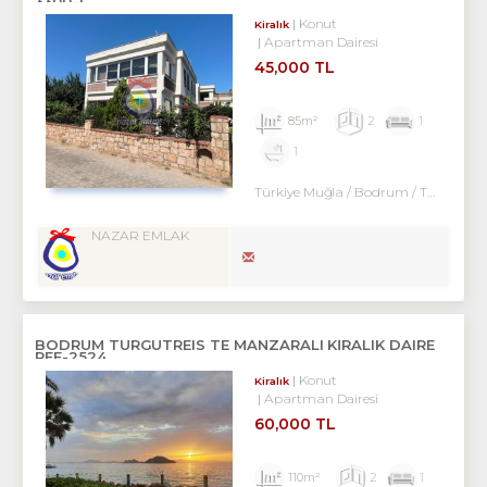
3300-1
Konut
Kiralık
Apartman Dairesi
45,000 TL
85m²
2
1
1
Türkiye Muğla / Bodrum
/ Turgutreis
NAZAR EMLAK
BODRUM TURGUTREIS TE MANZARALI KİRALIK DAIRE
REF-2524
Konut
Kiralık
Apartman Dairesi
60,000 TL
110m²
2
1