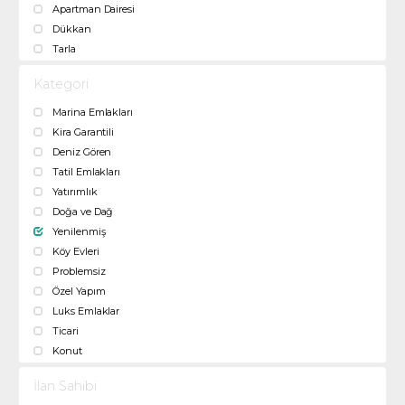
Apartman Dairesi
Dükkan
Tarla
Kategori
Marina Emlakları
Kira Garantili
Deniz Gören
Tatil Emlakları
Yatırımlık
Doğa ve Dağ
Yenilenmiş
Köy Evleri
Problemsiz
Özel Yapım
Luks Emlaklar
Ticari
Konut
İlan Sahibi